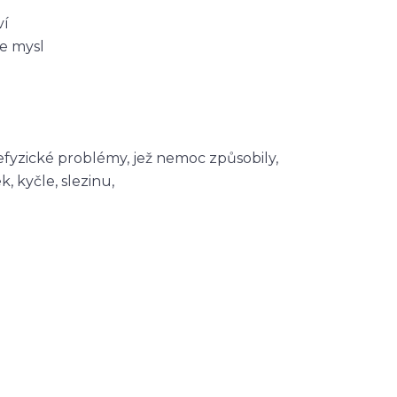
ví
e mysl
efyzické problémy, jež nemoc způsobily,
, kyčle, slezinu,