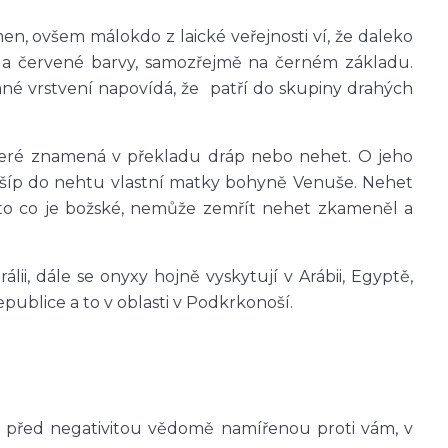
n, ovšem málokdo z laické veřejnosti ví, že daleko
é a červené barvy, samozřejmě na černém základu.
né vrstvení napovídá, že patří do skupiny drahých
teré znamená v překladu dráp nebo nehet. O jeho
ůj šíp do nehtu vlastní matky bohyně Venuše. Nehet
 to co je božské, nemůže zemřít nehet zkameněl a
rálii, dále se onyxy hojně vyskytují v Arábii, Egyptě,
epublice a to v oblasti v Podkrkonoší.
e před negativitou vědomě namířenou proti vám, v