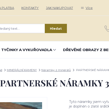
 PLATBA
KONTAKTY
JAK NAKUPOVAT
Více
Hledat
 TYČINKY A VYKUŘOVADLA
DŘEVĚNÉ OBRAZY Z BE
od
MINERÁLNÍ KAMENY
Náramky z minerálů
PARTNERSKÉ NÁRAMK
PARTNERSKÉ NÁRAMKY 
Tyto náramky jsem vytv
je doplněn o zlaté srdí