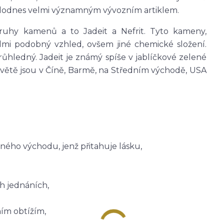
e dodnes velmi významným vývozním artiklem.
ruhy kamenů a to Jadeit a Nefrit. Tyto kameny,
velmi podobný vzhled, ovšem jiné chemické složení.
hledný. Jadeit je známý spíše v jablíčkové zelené
 světě jsou v Číně, Barmě, na Středním východě, USA
ho východu, jenž přitahuje lásku,
h jednáních,
ím obtížím,