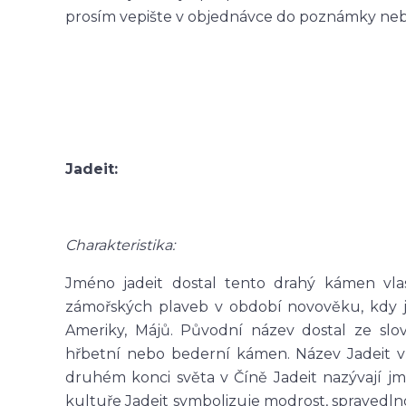
prosím vepište v objednávce do poznámky nebo 
Jadeit:
Charakteristika:
Jméno jadeit dostal tento drahý kámen vl
zámořských plaveb v období novověku, kdy je
Ameriky, Májů. Původní název dostal ze slo
hřbetní nebo bederní kámen. Název Jadeit vz
druhém konci světa v Číně Jadeit nazývají j
kultuře Jadeit symbolizuje modrost, spravedl