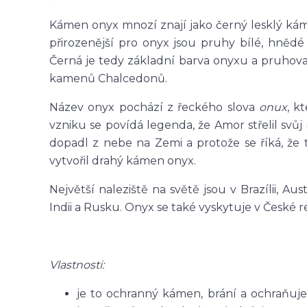
Kámen onyx mnozí znají jako černý lesklý káme
přirozenější pro onyx jsou pruhy bílé, hněd
Černá je tedy základní barva onyxu a pruhova
kamenů Chalcedonů.
Název onyx pochází z řeckého slova
onux
, k
vzniku se povídá legenda, že Amor střelil sv
dopadl z nebe na Zemi a protože se říká, že
vytvořil drahý kámen onyx.
Největší naleziště na světě jsou v Brazílii, Aust
Indii a Rusku. Onyx se také vyskytuje v České r
Vlastnosti:
je to ochranný kámen, brání a ochraňuj