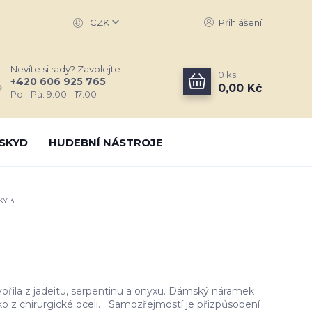
CZK
Přihlášení
Nevíte si rady? Zavolejte.
0
ks
+420 606 925 765
0,00 Kč
Po - Pá: 9:00 - 17:00
SKYD
HUDEBNÍ NÁSTROJE
Y 3
3
ořila z jadeitu, serpentinu a onyxu. Dámský náramek
čko z chirurgické oceli. Samozřejmostí je přizpůsobení