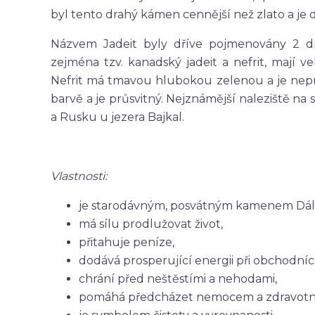
byl tento drahý kámen cennější než zlato a j
Názvem Jadeit byly dříve pojmenovány 2 d
zejména tzv. kanadský jadeit a nefrit, mají 
Nefrit má tmavou hlubokou zelenou a je neprů
barvě a je průsvitný. Nejznámější naleziště na
a Rusku u jezera Bajkal.
Vlastnosti:
je starodávným, posvátným kamenem Dálné
má sílu prodlužovat život,
přitahuje peníze,
dodává prosperující energii při obchodníc
chrání před neštěstími a nehodami,
pomáhá předcházet nemocem a zdravotn