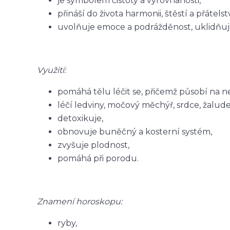
je symbolem čistoty a vyrovnanosti,
přináší do života harmonii, štěstí a přátelst
uvolňuje emoce a podrážděnost, uklidňuj
Využití:
pomáhá tělu léčit se, přičemž působí na n
léčí ledviny, močový měchýř, srdce, žaludek
detoxikuje,
obnovuje buněčný a kosterní systém,
zvyšuje plodnost,
pomáhá při porodu.
Znamení horoskopu:
ryby,