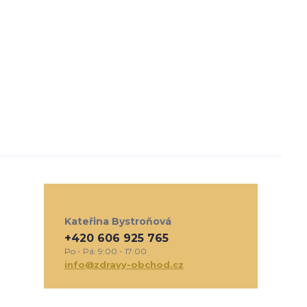
Kateřina Bystroňová
+420 606 925 765
Po - Pá: 9:00 - 17:00
info@zdravy-obchod.cz