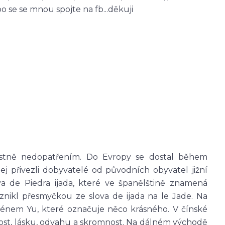
se se mnou spojte na fb...děkuji
astně nedopatřením. Do Evropy se dostal během
j přivezli dobyvatelé od původních obyvatel jižní
va de Piedra ijada, které ve španělštině znamená
nikl přesmyčkou ze slova de ijada na le Jade. Na
ménem Yu, které označuje něco krásného. V čínské
nost, lásku, odvahu a skromnost. Na dálném východě