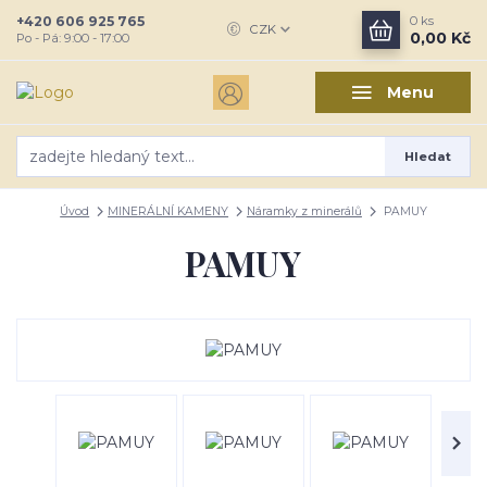
+420 606 925 765
0
ks
CZK
0,00 Kč
Po - Pá: 9:00 - 17:00
Menu
Hledat
Úvod
MINERÁLNÍ KAMENY
Náramky z minerálů
PAMUY
PAMUY