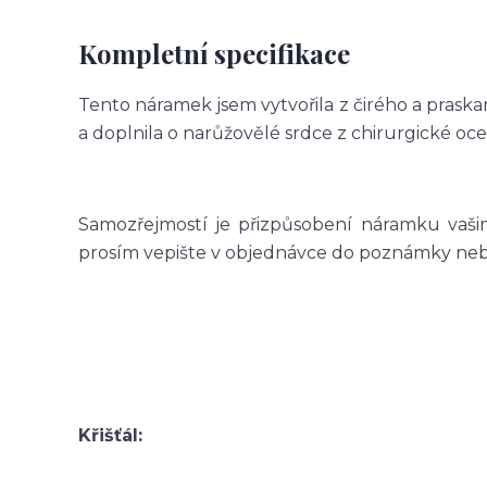
Kompletní specifikace
Tento náramek jsem vytvořila z čirého a prask
a doplnila o narůžovělé srdce z chirurgické ocel
Samozřejmostí je přizpůsobení náramku vašim
prosím vepište v objednávce do poznámky nebo 
Křišťál: