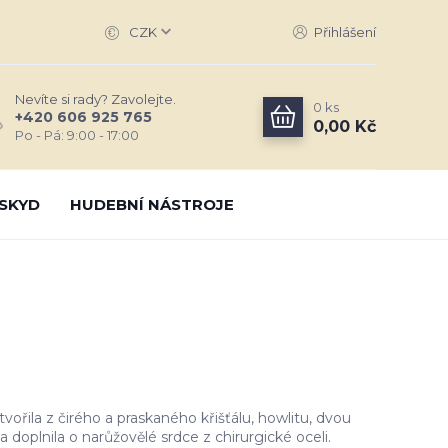
CZK
Přihlášení
Nevíte si rady? Zavolejte.
0
ks
+420 606 925 765
0,00 Kč
Po - Pá: 9:00 - 17:00
SKYD
HUDEBNÍ NÁSTROJE
ořila z čirého a praskaného křišťálu, howlitu, dvou
 doplnila o narůžovělé srdce z chirurgické oceli.