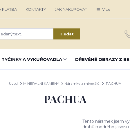
 PLATBA
KONTAKTY
JAK NAKUPOVAT
Více
Hledat
 TYČINKY A VYKUŘOVADLA
DŘEVĚNÉ OBRAZY Z BE
Úvod
MINERÁLNÍ KAMENY
Náramky z minerálů
PACHUA
PACHUA
Tento náramek jsem vytv
druhů modrého jaspisu a