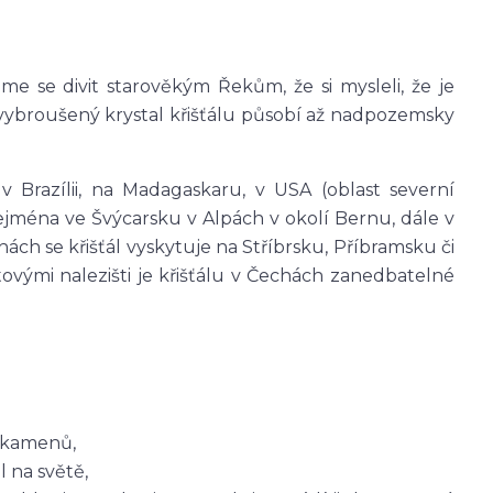
e se divit starověkým Řekům, že si mysleli, že je
 vybroušený krystal křišťálu působí až nadpozemsky
 v Brazílii, na Madagaskaru, v USA (oblast severní
e zejména ve Švýcarsku v Alpách v okolí Bernu, dále v
ch se křišťál vyskytuje na Stříbrsku, Příbramsku či
ovými nalezišti je křišťálu v Čechách zanedbatelné
n kamenů,
l na světě,