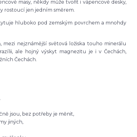
encové masy, někdy může tvořit i vápencové desky,
aly rostoucí jen jedním směrem.
vyskytuje hluboko pod zemským povrchem a mnohdy
mezi nejznámější světová ložiska touho minerálu
azílii, ale hojný výskyt magnezitu je i v Čechách,
ižních Čechách.
,
čně jsou, bez potřeby je měnit,
y jiných,