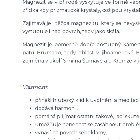
Magnezit se v přírodě vyskytuje ve formě váp
zřídka kdy prizmatické krystaly, což jsou kryst
Zajímavá je i těžba magnezitu, který se ne
vystupuje i nad povrch, tedy jako skála.
Magnezit je poměrně dobře dostupný kámen, 
patří Brumado, tedy oblast v jihoamerické Br
zejména v okolí Srní na Šumavě a u Křemže v j
Vlastnosti:
přináší hluboký klid k uvolnění a meditaci
dodává harmonii,
pomáhá přijímat ostatní takové, jací skute
umožňuje nenechat se zasáhnout problém
vynáší na povrch sebeklamy,