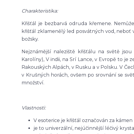
Charakteristika:
Křišťál je bezbarvá odruda křemene. Nemůžem
křišťál zklamenělý led posvátných vod, neboť
božsky.
Nejznámější naleziště křišťálu na světě jsou
Karolíny), V indii, na Srí Lance, v Evropě to j
Rakouských Alpách, v Rusku a v Polsku. V Čechá
v Krušných horách, ovšem po srovnání se svět
množství.
Vlastnosti:
V esoterice je křišťál označován za káme
je to univerzální, nejúčinnější léčivý krysta