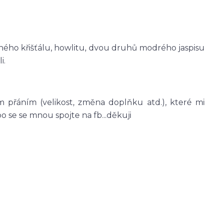
aného křišťálu, howlitu, dvou druhů modrého jaspisu
i.
 přáním (velikost, změna doplňku atd.), které mi
se se mnou spojte na fb...děkuji