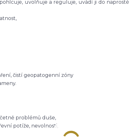
i pohlcuje, uvolňuje a reguluje, uvádí ji do naprosté
atnost,
ření, čistí geopatogenní zóny
kameny.
včetně problémů duše,
řevní potíže, nevolnosti,