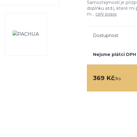
Samozřejmostí je přizp
doplňku atd.), které m
m...
celý popis
Dostupnost
Nejsme plátci DPH
369 Kč
/
ks