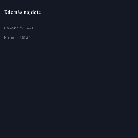
Kde nás najdete
Na Rybníčku 421
Krmelín 739 24