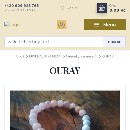
+420 606 925 765
0
ks
CZK
0,00 Kč
Po - Pá: 9:00 - 17:00
Menu
Hledat
Úvod
MINERÁLNÍ KAMENY
Náramky z minerálů
OURAY
OURAY