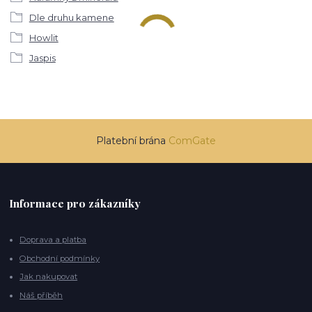
Dle druhu kamene
Howlit
Jaspis
Platební brána
ComGate
Informace pro zákazníky
Doprava a platba
Obchodní podmínky
Jak nakupovat
Náš příběh