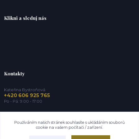
Klikni a sleduj nás
Kontakty
Kateřina Bystroňová
+420 606 925 765
Po - Pá: 9:00 - 17:00
info@zdravy-obchod.cz
Používáním našich stránek souhlasíte s ukládáním souborů
cookie na vašem počítači / zařízení.