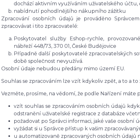
dochází aktivním využíváním uživatelského účtu, č
nabídnutí pohodlnějšího nákupního zážitku
Zpracování osobních údajů je prováděno Správcem
zpracovávat i tito zpracovatelé:
Poskytovatel služby Eshop-rychle, provozované
nábřeží 448/73, 370 01, České Budějovice
Případně další poskytovatelé zpracovatelských sof
době společnost nevyužívá.
Osobní údaje nebudou předány mimo území EU.
Souhlas se zpracováním lze vzít kdykoliv zpět, a to a to
Vezměte, prosíme, na vědomí, že podle Nařízení máte p
vzít souhlas se zpracováním osobních údajů kdyko
odstranění uživatelské registrace z databáze včet
požadovat po Správci informaci, jaké vaše osobní 
vyžádat si u Správce přístup k vašim zpracovávan
u automatizovaně zpracovaných osobních údajů na 