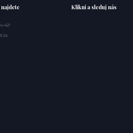
 najdete
Klikni a sleduj nás
u 421
9 24