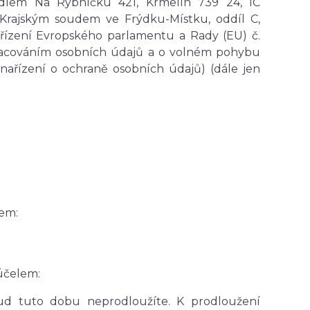
sídlem Na Rybníčku 421, Krmelín 739 24, IČ
Krajským soudem ve Frýdku-Místku, oddíl C,
ařízení Evropského parlamentu a Rady (EU) č.
zpracováním osobních údajů a o volném pohybu
nařízení o ochraně osobních údajů) (dále jen
em:
 účelem:
kud tuto dobu neprodloužíte. K prodloužení