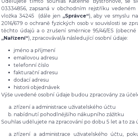
Udělujete tímto souhlas Kateřině Bystroňové, se 
03334856, zapsaná v obchodním rejstříku vedeném 
vložka 34245 (dále jen
„Správce“
), aby ve smyslu n
2016/679 o ochraně fyzických osob v souvislosti se 
těchto údajů a o zrušení směrnice 95/46/ES (obecné 
„Nařízení“
), zpracovával/a následující osobní údaje:
jméno a příjmení
emailovou adresu
telefonní číslo
fakturační adresu
dodací adresu
historii objednávek
Výše uvedené osobní údaje budou zpracovány za účel
zřízení a administrace uživatelského účtu
nabídnutí pohodlnějšího nákupního zážitku
Souhlas udělujete na zpracování po dobu 5 let a to za
zřízení a administrace uživatelského účtu, po