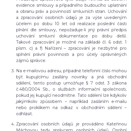
evidence smlouvy a případného budoucího uplatnění
a obranu práv a povinností smluvních stran. Uchování
a zpracování osobních údajů je za výše uvedeným
účelem po dobu 10 let od realizace poslední části
plnění dle smlouvy, nepožaduje-li jiný právní předpis
uchování smluvní dokumentace po dobu delší.
Takové zpracování je možné na základě čl. 6 odst. 1
písm. c) a f) Nařízení – zpracování je nezbytné pro
splnění právní povinnosti a pro účely oprávněných
zájmů správce.
Na e-mailovou adresu, případně telefonní číslo mohou
být kupujícímu zasílány novinky a jiná obchodní
sdělení, tento postup umožňuje § 7 odst. 3 zákona
č.480/2004 Sb., o službách informační společnosti,
pokud jej kupující neodmítne. Tato sdělení lze kdykoliv
jakýmkoliv způsobem – například zasláním e-mailu
nebo proklikem na odkaz v obchodním sdělení –
odhlásit.
Zpracování osobních údajů je prováděno Kateřinou
Máchovou tedy správcem osobních údajů. Osobní