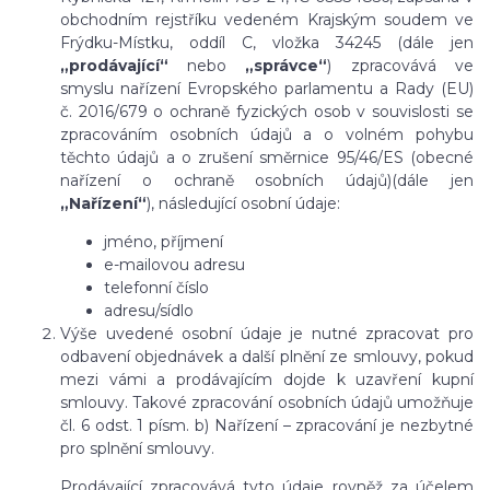
obchodním rejstříku vedeném Krajským soudem ve
Frýdku-Místku, oddíl C, vložka 34245 (dále jen
„prodávající“
nebo
„správce“
) zpracovává ve
smyslu nařízení Evropského parlamentu a Rady (EU)
č. 2016/679 o ochraně fyzických osob v souvislosti se
zpracováním osobních údajů a o volném pohybu
těchto údajů a o zrušení směrnice 95/46/ES (obecné
nařízení o ochraně osobních údajů)(dále jen
„Nařízení“
), následující osobní údaje:
jméno, příjmení
e-mailovou adresu
telefonní číslo
adresu/sídlo
Výše uvedené osobní údaje je nutné zpracovat pro
odbavení objednávek a další plnění ze smlouvy, pokud
mezi vámi a prodávajícím dojde k uzavření kupní
smlouvy. Takové zpracování osobních údajů umožňuje
čl. 6 odst. 1 písm. b) Nařízení – zpracování je nezbytné
pro splnění smlouvy.
Prodávající zpracovává tyto údaje rovněž za účelem