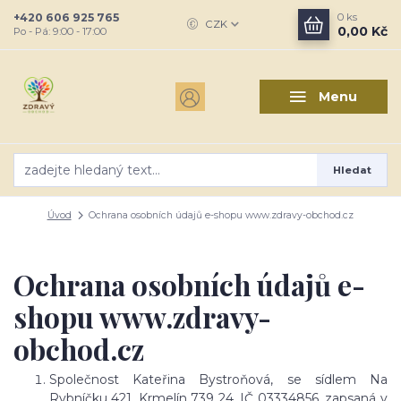
+420 606 925 765
0
ks
CZK
0,00 Kč
Po - Pá: 9:00 - 17:00
Menu
Hledat
Úvod
Ochrana osobních údajů e-shopu www.zdravy-obchod.cz
Ochrana osobních údajů e-
shopu www.zdravy-
obchod.cz
Společnost Kateřina Bystroňová, se sídlem Na
Rybníčku 421, Krmelín 739 24, IČ 03334856, zapsaná v