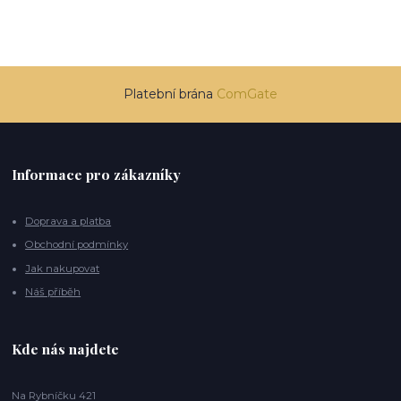
Platební brána
ComGate
Informace pro zákazníky
Doprava a platba
Obchodní podmínky
Jak nakupovat
Náš příběh
Kde nás najdete
Na Rybníčku 421