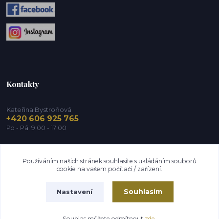
Kontakty
Kateřina Bystroňová
+420 606 925 765
Po - Pá: 9:00 - 17:00
info@zdravy-obchod.cz
Používáním našich stránek souhlasíte s ukládáním souborů
cookie na vašem počítači / zařízení.
Souhlasím
Nastavení
2014 - 2026 © Zdravy-obchod.cz
Souhlas můžete odmítnout
zde
.