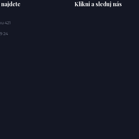
 najdete
Klikni a sleduj nás
u 421
9 24