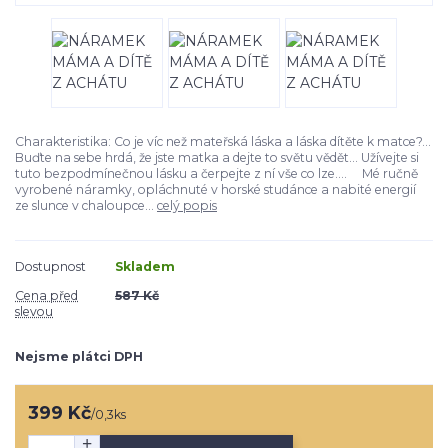
Charakteristika: Co je víc než mateřská láska a láska dítěte k matce?...
Buďte na sebe hrdá, že jste matka a dejte to světu vědět... Užívejte si
tuto bezpodmínečnou lásku a čerpejte z ní vše co lze.... Mé ručně
vyrobené náramky, opláchnuté v horské studánce a nabité energií
ze slunce v chaloupce...
celý popis
Dostupnost
Skladem
Cena před
587 Kč
slevou
Nejsme plátci DPH
399 Kč
/
0,3ks