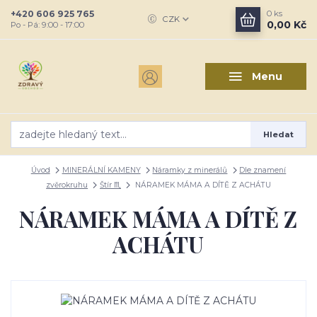
+420 606 925 765
0
ks
CZK
0,00 Kč
Po - Pá: 9:00 - 17:00
Menu
Hledat
Úvod
MINERÁLNÍ KAMENY
Náramky z minerálů
Dle znamení
zvěrokruhu
Štír ♏
NÁRAMEK MÁMA A DÍTĚ Z ACHÁTU
NÁRAMEK MÁMA A DÍTĚ Z
ACHÁTU