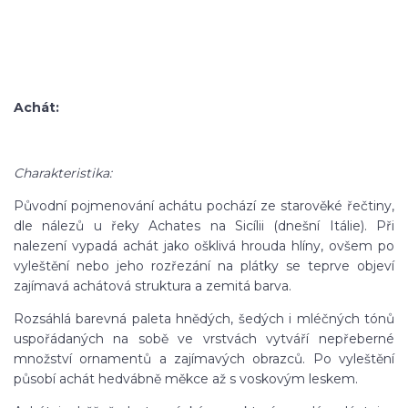
Achát:
Charakteristika:
Původní pojmenování achátu pochází ze starověké řečtiny,
dle nálezů u řeky Achates na Sicílii (dnešní Itálie). Při
nalezení vypadá achát jako ošklivá hrouda hlíny, ovšem po
vyleštění nebo jeho rozřezání na plátky se teprve objeví
zajímavá achátová struktura a zemitá barva.
Rozsáhlá barevná paleta hnědých, šedých i mléčných tónů
uspořádaných na sobě ve vrstvách vytváří nepřeberné
množství ornamentů a zajímavých obrazců. Po vyleštění
působí achát hedvábně měkce až s voskovým leskem.