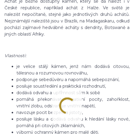
Achát je běžně dostupný kámen, který se dá nalézt i v
České republice, například achát z Halže. Ve světě je
nalezišť nepočítaně, stejně jako jednotlivých druhů achátů.
Nejznámější naleziště jsou v Brazílii, na Madagaskaru, odkud
pochází zajímavé hedvábné acháty s dendrity, Botswaně a
jiných oblastí Afriky.
Vlastnosti:
je velice stálý kámen, jenž nám dodává citovou,
tělesnou a rozumovou rovnováhu,
podporuje sebedůvěru a napomáhá sebepoznání,
posiluje soustředění a praktická rozhodnutí,
dodává odvahu a upřímnost sám k sobě
pomáhá překonávat negativní pocity, zahořklost,
vnitřní zlobu, odstraňuje vnitřní napětí,
navozuje pocit bezpečí a jistoty,
posiluje lásku a dodává odvahu k hledání lásky nové,
pomáhá při citových zklamáních,
výborný ochranný kámen pro malé děti.