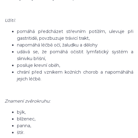
Užití:
pomáhá předcházet střevním potížím, ulevuje při
gastritidě, povzbuzuje trávicí trakt,
napomáhá léčbě očí, žaludku a dělohy
udává se, že pomáhá očistit lymfatický systém a
slinivku břišní,
posiluje krevní oběh,
chrání před vznikem kožních chorob a napomáháhá
jejich léčbě.
Znamení zvěrokruhu:
býk,
blíženec,
panna,
štír.