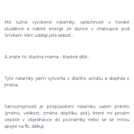
Mé ručně vyrobené náramky, opláchnuté v horské
studánce a nabité energií ze slunce v chaloupce pod
Smrkem Vám udělají jistě radost...
A znáte to: šťastná máma - šťastné dítě...
Tyto náramky jsem vytvořila z dračího achátu a doplnila o
jména.
Samozřejmostí je přizpůsobení náramku vašim přáním
(jméno, velikost, změna doplňku atd.), které mi prosím
vepište v objednávce do poznámky nebo se se mnou
spojte na fb...děkuji