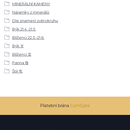
MINERÁLNÍ KAMENY
Náramky z minerálů
Dle znamení zvěrokruhu
Býk 21.4.-21.5.
Blíženci 22.5.-21.6.
Býk ♉
Blíženci ♊
Panna ♍
Štír ♏
Platební brána
ComGate