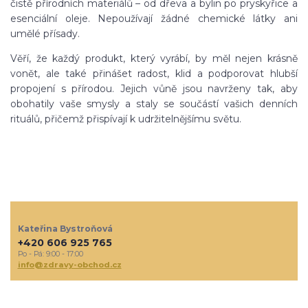
čistě přírodních materiálů – od dřeva a bylin po pryskyřice a
esenciální oleje. Nepoužívají žádné chemické látky ani
umělé přísady.
Věří, že každý produkt, který vyrábí, by měl nejen krásně
vonět, ale také přinášet radost, klid a podporovat hlubší
propojení s přírodou. Jejich vůně jsou navrženy tak, aby
obohatily vaše smysly a staly se součástí vašich denních
rituálů, přičemž přispívají k udržitelnějšímu světu.
Kateřina Bystroňová
+420 606 925 765
Po - Pá: 9:00 - 17:00
info@zdravy-obchod.cz