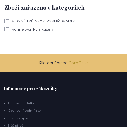
Zboží zařazeno v kategoriích
VONNÉ TYČINKY A VYKUŘOVADLA
Vonné tyčinky a kužely
Platební brána
ComGate
Informace pro zákazníky
Doprava a platba
Obchodní podmínky
Jak nakupovat
Náš příběh