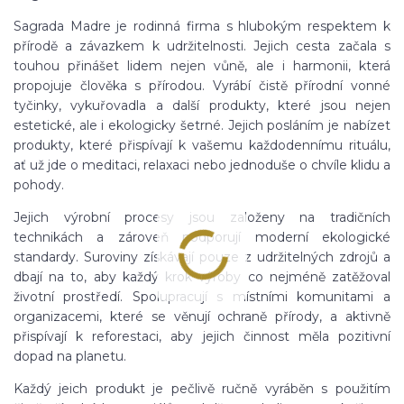
Sagrada Madre je rodinná firma s hlubokým respektem k
přírodě a závazkem k udržitelnosti. Jejich cesta začala s
touhou přinášet lidem nejen vůně, ale i harmonii, která
propojuje člověka s přírodou. Vyrábí čistě přírodní vonné
tyčinky, vykuřovadla a další produkty, které jsou nejen
estetické, ale i ekologicky šetrné. Jejich posláním je nabízet
produkty, které přispívají k vašemu každodennímu rituálu,
ať už jde o meditaci, relaxaci nebo jednoduše o chvíle klidu a
pohody.
Jejich výrobní procesy jsou založeny na tradičních
technikách a zároveň podporují moderní ekologické
standardy. Suroviny získávají pouze z udržitelných zdrojů a
dbají na to, aby každý krok výroby co nejméně zatěžoval
životní prostředí. Spolupracují s místními komunitami a
organizacemi, které se věnují ochraně přírody, a aktivně
přispívají k reforestaci, aby jejich činnost měla pozitivní
dopad na planetu.
Každý jeich produkt je pečlivě ručně vyráběn s použitím