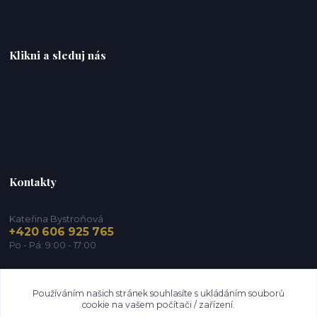
Klikni a sleduj nás
Kontakty
Kateřina Bystroňová
+420 606 925 765
Po - Pá: 9:00 - 17:00
info@zdravy-obchod.cz
Používáním našich stránek souhlasíte s ukládáním souborů
cookie na vašem počítači / zařízení.