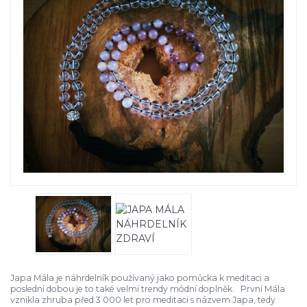
Japa Mála je náhrdelník používaný jako pomůcka k meditaci a
poslední dobou je to také velmi trendy módní doplněk. První Mála
vznikla zhruba před 3 000 let pro meditaci s názvem Japa, tedy