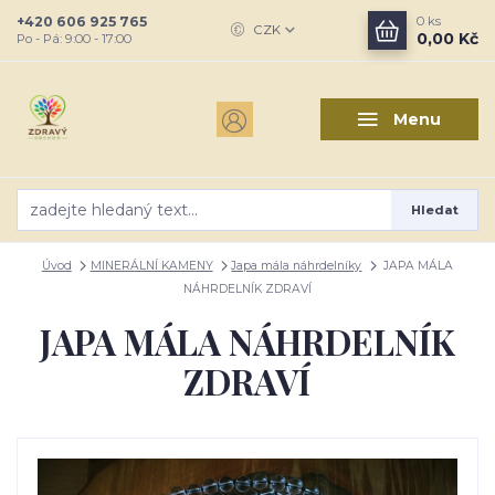
+420 606 925 765
0
ks
CZK
0,00 Kč
Po - Pá: 9:00 - 17:00
Menu
Hledat
Úvod
MINERÁLNÍ KAMENY
Japa mála náhrdelníky
JAPA MÁLA
NÁHRDELNÍK ZDRAVÍ
JAPA MÁLA NÁHRDELNÍK
ZDRAVÍ