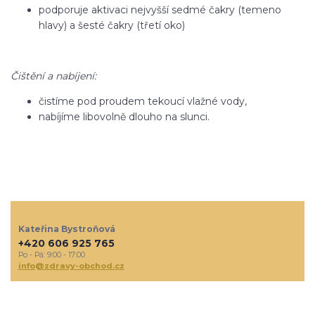
podporuje aktivaci nejvyšší sedmé čakry (temeno
hlavy) a šesté čakry (třetí oko)
Čištění a nabíjení:
čistíme pod proudem tekoucí vlažné vody,
nabíjíme libovolně dlouho na slunci.
Kateřina Bystroňová
+420 606 925 765
Po - Pá: 9:00 - 17:00
info@zdravy-obchod.cz