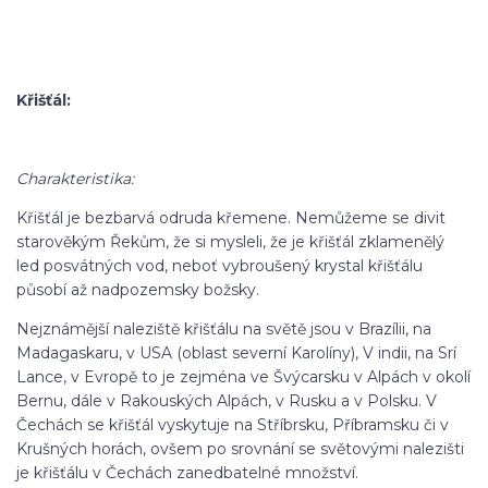
Křišťál:
Charakteristika:
Křišťál je bezbarvá odruda křemene. Nemůžeme se divit
starověkým Řekům, že si mysleli, že je křišťál zklamenělý
led posvátných vod, neboť vybroušený krystal křišťálu
působí až nadpozemsky božsky.
Nejznámější naleziště křišťálu na světě jsou v Brazílii, na
Madagaskaru, v USA (oblast severní Karolíny), V indii, na Srí
Lance, v Evropě to je zejména ve Švýcarsku v Alpách v okolí
Bernu, dále v Rakouských Alpách, v Rusku a v Polsku. V
Čechách se křišťál vyskytuje na Stříbrsku, Příbramsku či v
Krušných horách, ovšem po srovnání se světovými nalezišti
je křišťálu v Čechách zanedbatelné množství.