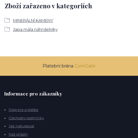
Zboží zařazeno v kategoriích
MINERÁLNÍ KAMENY
Japa mála náhrdelníky
Platební brána
ComGate
Informace pro zákazníky
Doprava a platba
Obchodní podmínky
Jak nakupovat
Náš příběh