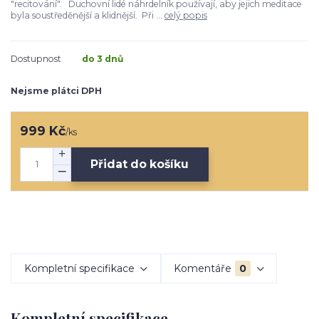
"recitování". Duchovní lidé náhrdelník používají, aby jejich meditace
byla soustředěnější a klidnější. Při ...
celý popis
Dostupnost
do 3 dnů
Nejsme plátci DPH
999 Kč
/
ks
Přidat do košíku
Kompletní specifikace
Komentáře
0
Kompletní specifikace