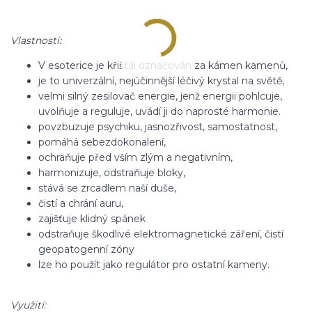
Vlastnosti:
V esoterice je křišťál označován za kámen kamenů,
je to univerzální, nejúčinnější léčivý krystal na světě,
velmi silný zesilovač energie, jenž energii pohlcuje,
uvolňuje a reguluje, uvádí ji do naprosté harmonie.
povzbuzuje psychiku, jasnozřivost, samostatnost,
pomáhá sebezdokonalení,
ochraňuje před vším zlým a negativním,
harmonizuje, odstraňuje bloky,
stává se zrcadlem naší duše,
čistí a chrání auru,
zajišťuje klidný spánek
odstraňuje škodlivé elektromagnetické záření, čistí
geopatogenní zóny
lze ho použít jako regulátor pro ostatní kameny.
Využití: