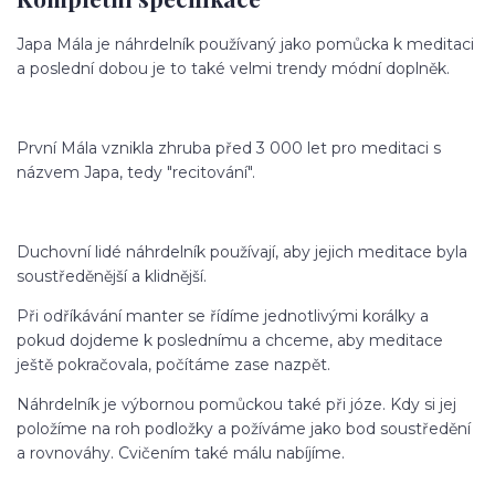
Japa Mála je náhrdelník používaný jako pomůcka k meditaci
a poslední dobou je to také velmi trendy módní doplněk.
První Mála vznikla zhruba před 3 000 let pro meditaci s
názvem Japa, tedy "recitování".
Duchovní lidé náhrdelník používají, aby jejich meditace byla
soustředěnější a klidnější.
Při odříkávání manter se řídíme jednotlivými korálky a
pokud dojdeme k poslednímu a chceme, aby meditace
ještě pokračovala, počítáme zase nazpět.
Náhrdelník je výbornou pomůckou také při józe. Kdy si jej
položíme na roh podložky a požíváme jako bod soustředění
a rovnováhy. Cvičením také málu nabíjíme.