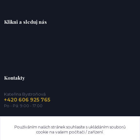
Klikni a sleduj nás
Kontakty
Kateřina Bystroňová
+420 606 925 765
Po - Pá: 9:00 - 17:00
info@zdravy-obchod.cz
Používáním našich stránek souhlasíte s ukládáním souborů
cookie na vašem počítači / zařízení.