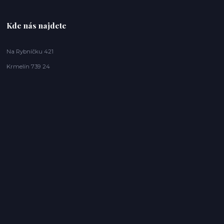
Kde nás najdete
Na Rybníčku 421
Krmelín 739 24