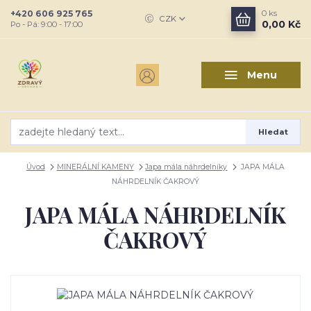
+420 606 925 765
0
ks
CZK
0,00 Kč
Po - Pá: 9:00 - 17:00
Menu
Hledat
Úvod
MINERÁLNÍ KAMENY
Japa mála náhrdelníky
JAPA MÁLA
NÁHRDELNÍK ČAKROVÝ
JAPA MÁLA NÁHRDELNÍK
ČAKROVÝ