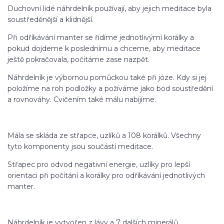
Duchovní lidé náhrdelník používají, aby jejich meditace byla
soustředěnější a klidnější.
Při odříkávání manter se řídíme jednotlivými korálky a
pokud dojdeme k poslednímu a chceme, aby meditace
ještě pokračovala, počítáme zase nazpět.
Náhrdelník je výbornou pomůckou také při józe. Kdy si jej
položíme na roh podložky a požíváme jako bod soustředění
a rovnováhy. Cvičením také málu nabíjíme.
Mála se skláda ze střapce, uzlíků a 108 korálků. Všechny
tyto komponenty jsou součástí meditace.
Střapec pro odvod negativní energie, uzlíky pro lepší
orientaci při počítání a korálky pro odříkávání jednotlivých
manter.
Náhrdelník je vytvořen z lávy a 7 dalších minerálů