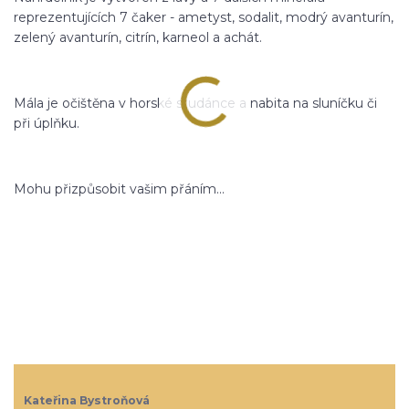
reprezentujících 7 čaker - ametyst, sodalit, modrý avanturín,
zelený avanturín, citrín, karneol a achát.
Mála je očištěna v horské studánce a nabita na sluníčku či
při úplňku.
Mohu přizpůsobit vašim přáním...
Kateřina Bystroňová