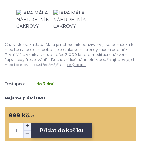
Charakteristika Japa Mála je náhrdelník používaný jako pomůcka k
meditaci a poslední dobou je to také velmi trendy módní doplněk.
První Mála vznikla zhruba před 3 000 let pro meditaci s názvem
Japa, tedy "recitování". Duchovní lidé náhrdelník používají, aby jejich
meditace byla soustředěnější a ...
celý popis
Dostupnost
do 3 dnů
Nejsme plátci DPH
999 Kč
/
ks
Přidat do košíku