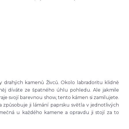
iny drahých kamenů Živců. Okolo labradoritu klidně
něj díváte ze špatného úhlu pohledu. Ale jakmile
hraje svojí barevnou show, tento kámen si zamilujete.
a způsobuje ji lámání paprsku světla v jednotlivých
jimečná u každého kamene a opravdu ji stojí za to