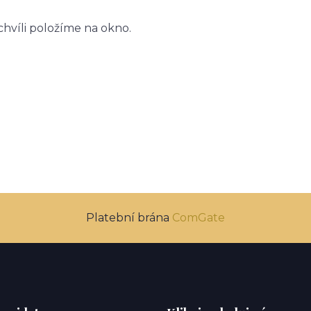
 chvíli položíme na okno.
Platební brána
ComGate