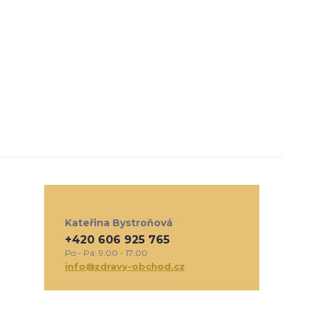
Kateřina Bystroňová
+420 606 925 765
Po - Pá: 9:00 - 17:00
info@zdravy-obchod.cz