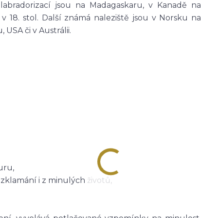
u labradorizací jsou na Madagaskaru, v Kanadě na
v 18. stol. Další známá naleziště jsou v Norsku na
USA či v Austrálii.
uru,
 zklamání i z minulých životů,