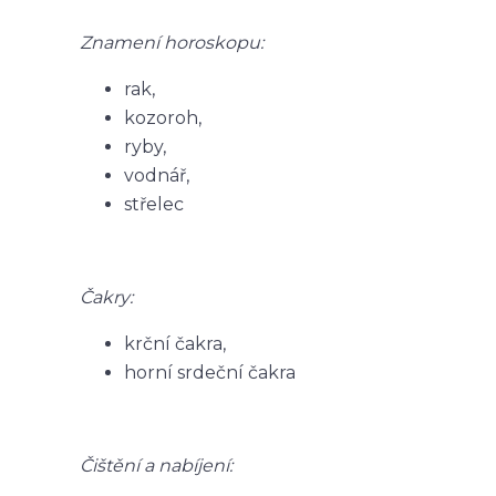
Znamení horoskopu:
rak,
kozoroh,
ryby,
vodnář,
střelec
Čakry:
krční čakra,
horní srdeční čakra
Čištění a nabíjení: