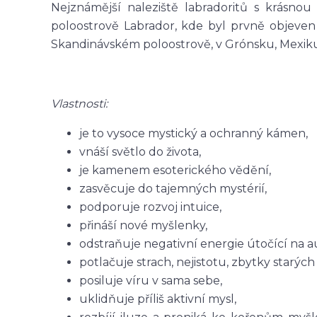
Nejznámější naleziště labradoritů s krásno
poloostrově Labrador, kde byl prvně objeven 
Skandinávském poloostrově, v Grónsku, Mexiku, 
Vlastnosti:
je to vysoce mystický a ochranný kámen,
vnáší světlo do života,
je kamenem esoterického vědění,
zasvěcuje do tajemných mystérií,
podporuje rozvoj intuice,
přináší nové myšlenky,
odstraňuje negativní energie útočící na a
potlačuje strach, nejistotu, zbytky starých
posiluje víru v sama sebe,
uklidňuje příliš aktivní mysl,