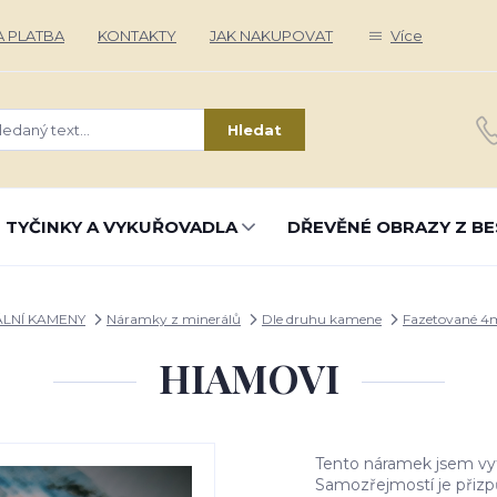
 PLATBA
KONTAKTY
JAK NAKUPOVAT
Více
Hledat
 TYČINKY A VYKUŘOVADLA
DŘEVĚNÉ OBRAZY Z BE
ÁLNÍ KAMENY
Náramky z minerálů
Dle druhu kamene
Fazetované 
HIAMOVI
Tento náramek jsem vyt
Samozřejmostí je přizp