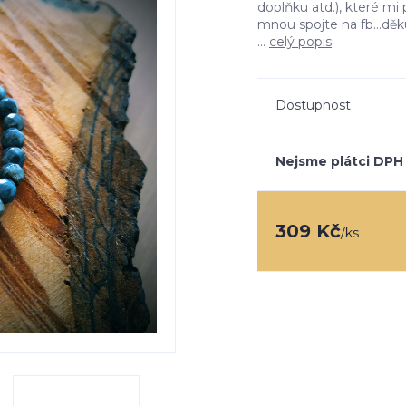
doplňku atd.), které m
mnou spojte na fb...děk
...
celý popis
Dostupnost
Nejsme plátci DPH
309 Kč
/
ks