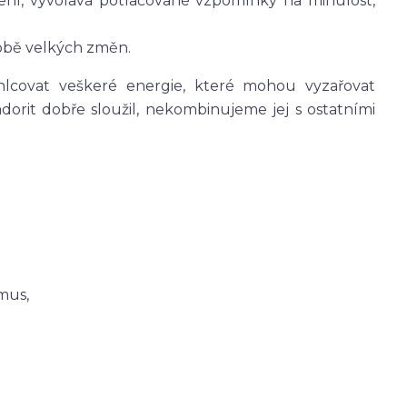
ení, vyvolává potlačované vzpomínky na minulost,
bě velkých změn.
ohlcovat veškeré energie, které mohou vyzařovat
dorit dobře sloužil, nekombinujeme jej s ostatními
mus,