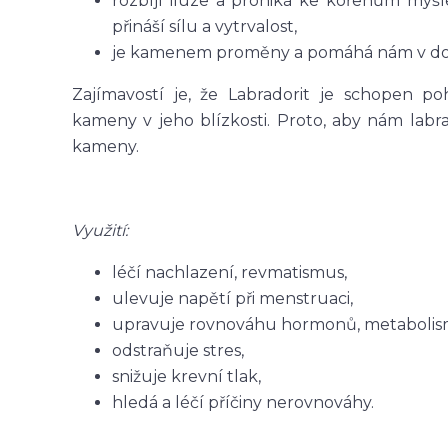
rozbíjí iluze a proniká ke kořenům myšl
přináší sílu a vytrvalost,
je kamenem proměny a pomáhá nám v do
Zajímavostí je, že Labradorit je schopen p
kameny v jeho blízkosti. Proto, aby nám labra
kameny.
Využití:
léčí nachlazení, revmatismus,
ulevuje napětí při menstruaci,
upravuje rovnováhu hormonů, metabolis
odstraňuje stres,
snižuje krevní tlak,
hledá a léčí příčiny nerovnováhy.