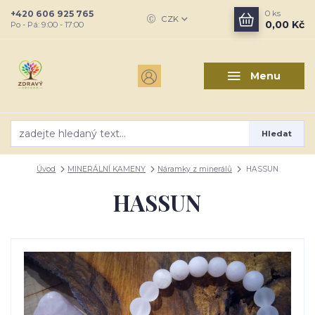
+420 606 925 765
0
ks
CZK
0,00 Kč
Po - Pá: 9:00 - 17:00
Menu
Hledat
Úvod
MINERÁLNÍ KAMENY
Náramky z minerálů
HASSUN
HASSUN