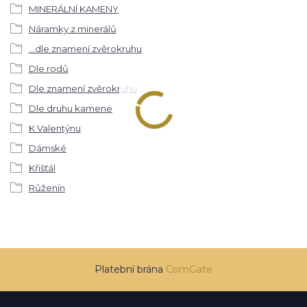
MINERÁLNÍ KAMENY
Náramky z minerálů
...dle znamení zvěrokruhu
Dle rodů
Dle znamení zvěrokruhu
Dle druhu kamene
K Valentýnu
Dámské
Křišťál
Růženín
Platební brána
ComGate