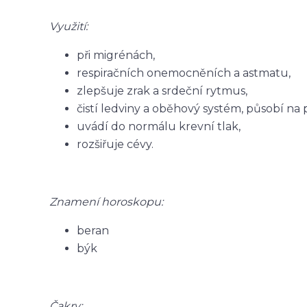
Využití:
při migrénách,
respiračních onemocněních a astmatu,
zlepšuje zrak a srdeční rytmus,
čistí ledviny a oběhový systém, působí na
uvádí do normálu krevní tlak,
rozšiřuje cévy.
Znamení horoskopu:
beran
býk
Čakry: