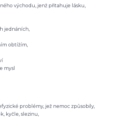
ho východu, jenž přitahuje lásku,
h jednáních,
ím obtížím,
ví
e mysl
efyzické problémy, jež nemoc způsobily,
, kyčle, slezinu,