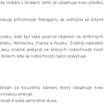
že Indiáni v Andách věřili, že obsahuje krev předků
obuje přítomnost Manganu, se světlými až bílými
unsku, kde byl také poprvé objeven ve stříbrných
nělsku, Německu, Francii a Rusku. Známá naleziště
 jsou známé jeskyně ve kterých rodochrozit tvoří
 dolech, kde se rodochrozit často vyskytuje.
ažován za kouzelný kámen, který obsahuje krev
rovskou energií.
hovat k sobě spřízněné duše.