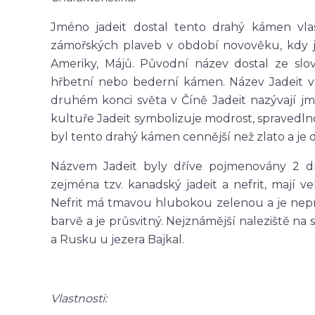
Jméno jadeit dostal tento drahý kámen vl
zámořských plaveb v období novověku, kdy je
Ameriky, Májů. Původní název dostal ze slo
hřbetní nebo bederní kámen. Název Jadeit vz
druhém konci světa v Číně Jadeit nazývají j
kultuře Jadeit symbolizuje modrost, spravedl
byl tento drahý kámen cennější než zlato a j
Názvem Jadeit byly dříve pojmenovány 2 d
zejména tzv. kanadský jadeit a nefrit, mají 
Nefrit má tmavou hlubokou zelenou a je neprů
barvě a je průsvitný. Nejznámější naleziště na
a Rusku u jezera Bajkal.
Vlastnosti: