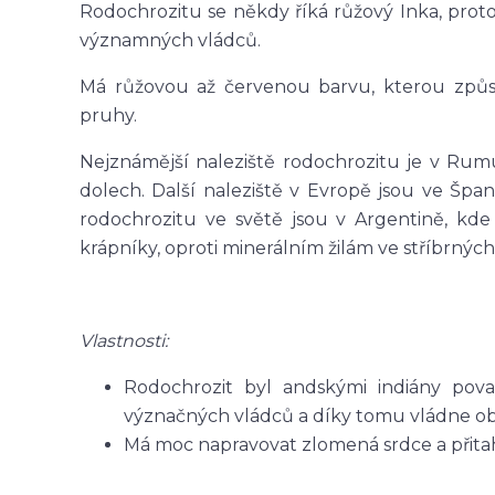
Rodochrozitu se někdy říká růžový Inka, proto
významných vládců.
Má růžovou až červenou barvu, kterou způs
pruhy.
Nejznámější naleziště rodochrozitu je v Rum
dolech. Další naleziště v Evropě jsou ve Špa
rodochrozitu ve světě jsou v Argentině, kde
krápníky, oproti minerálním žilám ve stříbrných
Vlastnosti:
Rodochrozit byl andskými indiány pov
význačných vládců a díky tomu vládne ob
Má moc napravovat zlomená srdce a přita