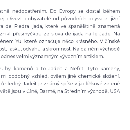
astně nedopatřením. Do Evropy se dostal během
j přivezli dobyvatelé od původních obyvatel jižní
va de Piedra ijada, které ve španělštině znamená
nikl přesmyčkou ze slova de ijada na le Jade. Na
ménem Yu, které označuje něco krásného. V čínské
nost, lásku, odvahu a skromnost. Na dálném východě
e dodnes velmi významným vývozním artiklem.
ruhy kamenů a to Jadeit a Nefrit. Tyto kameny,
velmi podobný vzhled, ovšem jiné chemické složení.
hledný. Jadeit je známý spíše v jablíčkové zelené
 světě jsou v Číně, Barmě, na Středním východě, USA