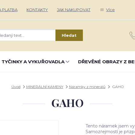
 PLATBA
KONTAKTY
JAK NAKUPOVAT
Více
Hledat
 TYČINKY A VYKUŘOVADLA
DŘEVĚNÉ OBRAZY Z BE
Úvod
MINERÁLNÍ KAMENY
Náramky z minerálů
GAHO
GAHO
Tento náramek jsem vytv
Samozřejmostí je přizp