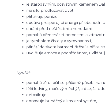
je starodávným, posvátným kamenem Dálné
má sílu prodlužovat život,
přitahuje peníze,
dodává prosperující energii při obchodníc
chrání před neštěstími a nehodami,
pomáhá předcházet nemocem a zdravotn
je symbolem čistoty a vyrovnanosti,
přináší do života harmonii, štěstí a přátelst
uvolňuje emoce a podrážděnost, uklidňuj
Využití:
pomáhá tělu léčit se, přičemž působí na n
léčí ledviny, močový měchýř, srdce, žaludek
detoxikuje,
obnovuje buněčný a kosterní systém,