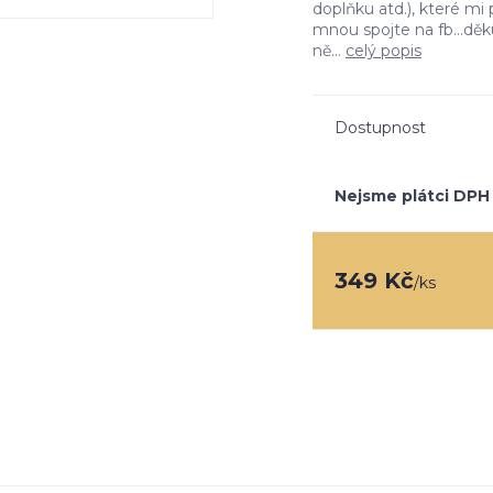
doplňku atd.), které m
mnou spojte na fb...dě
ně...
celý popis
Dostupnost
Nejsme plátci DPH
349 Kč
/
ks