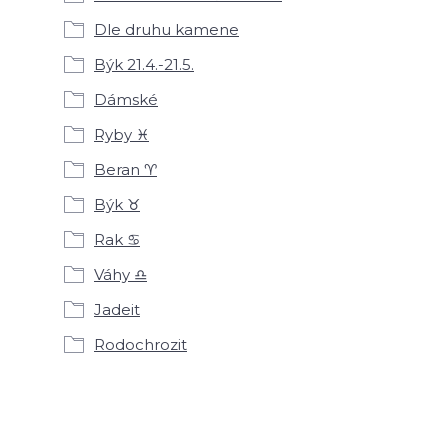
Dle druhu kamene
Býk 21.4.-21.5.
Dámské
Ryby ♓
Beran ♈
Býk ♉
Rak ♋
Váhy ♎
Jadeit
Rodochrozit