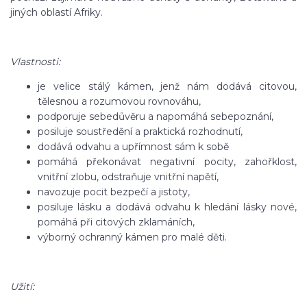
jiných oblastí Afriky.
Vlastnosti:
je velice stálý kámen, jenž nám dodává citovou,
tělesnou a rozumovou rovnováhu,
podporuje sebedůvěru a napomáhá sebepoznání,
posiluje soustředění a praktická rozhodnutí,
dodává odvahu a upřímnost sám k sobě
pomáhá překonávat negativní pocity, zahořklost,
vnitřní zlobu, odstraňuje vnitřní napětí,
navozuje pocit bezpečí a jistoty,
posiluje lásku a dodává odvahu k hledání lásky nové,
pomáhá při citových zklamáních,
výborný ochranný kámen pro malé děti.
Užití: