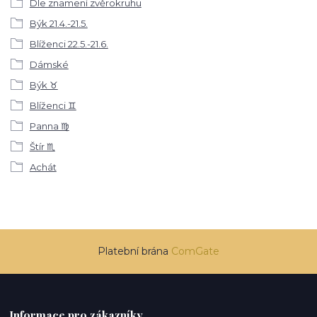
Dle znamení zvěrokruhu
Býk 21.4.-21.5.
Blíženci 22.5.-21.6.
Dámské
Býk ♉
Blíženci ♊
Panna ♍
Štír ♏
Achát
Platební brána
ComGate
Informace pro zákazníky