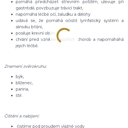
pomáhá předcházet střevním potížím, ulevuje při
gastritidě, povzbuzuje trávicí trakt,
napomáhá léčbě očí, žaludku a dělohy
udává se, že pomáhá očistit lymfatický systém a
slinivku břišní,
posiluje krevní oběh,
chrání před vznikem kožních chorob a napomáháhá
jejich léčbě.
Znamení zvěrokruhu:
býk,
blíženec,
panna,
štír.
Čištění a nabíjení:
čistíme pod proudem vlažné vody