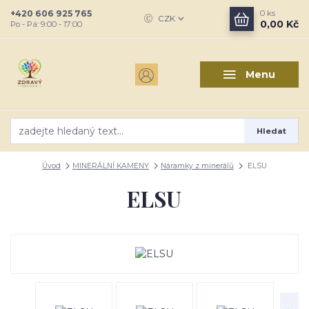
+420 606 925 765
0
ks
CZK
0,00 Kč
Po - Pá: 9:00 - 17:00
Menu
Hledat
Úvod
MINERÁLNÍ KAMENY
Náramky z minerálů
ELSU
ELSU