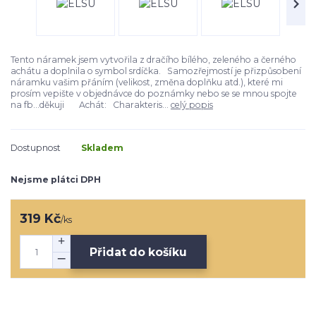
Tento náramek jsem vytvořila z dračího bílého, zeleného a černého
achátu a doplnila o symbol srdíčka. Samozřejmostí je přizpůsobení
náramku vašim přáním (velikost, změna doplňku atd.), které mi
prosím vepište v objednávce do poznámky nebo se se mnou spojte
na fb...děkuji Achát: Charakteris...
celý popis
Dostupnost
Skladem
Nejsme plátci DPH
319 Kč
/
ks
Přidat do košíku