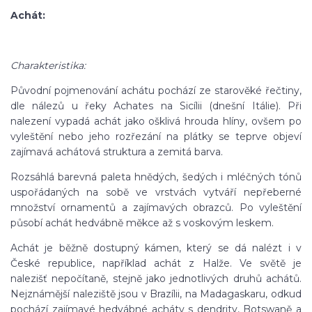
Achát:
Charakteristika:
Původní pojmenování achátu pochází ze starověké řečtiny,
dle nálezů u řeky Achates na Sicílii (dnešní Itálie). Při
nalezení vypadá achát jako ošklivá hrouda hlíny, ovšem po
vyleštění nebo jeho rozřezání na plátky se teprve objeví
zajímavá achátová struktura a zemitá barva.
Rozsáhlá barevná paleta hnědých, šedých i mléčných tónů
uspořádaných na sobě ve vrstvách vytváří nepřeberné
množství ornamentů a zajímavých obrazců. Po vyleštění
působí achát hedvábně měkce až s voskovým leskem.
Achát je běžně dostupný kámen, který se dá nalézt i v
České republice, například achát z Halže. Ve světě je
nalezišť nepočítaně, stejně jako jednotlivých druhů achátů.
Nejznámější naleziště jsou v Brazílii, na Madagaskaru, odkud
pochází zajímavé hedvábné acháty s dendrity, Botswaně a