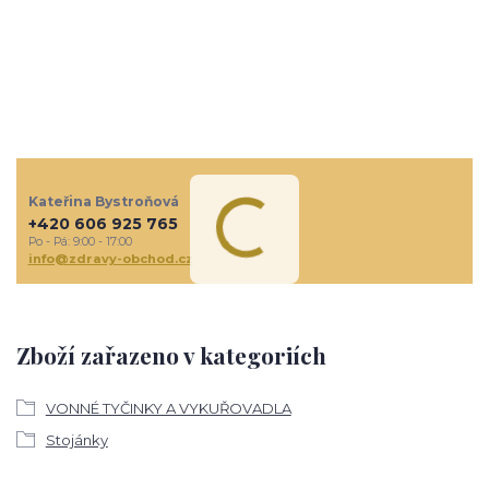
Kateřina Bystroňová
+420 606 925 765
Po - Pá: 9:00 - 17:00
info@zdravy-obchod.cz
Zboží zařazeno v kategoriích
VONNÉ TYČINKY A VYKUŘOVADLA
Stojánky