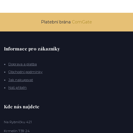
Platební brána
ComGate
Informace pro zákazníky
Doprava a platba
Obchodní podmínky
Jak nakupovat
Náš příběh
Kde nás najdete
Na Rybníčku 421
Krmelín 739 24