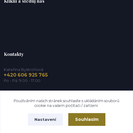
Klikni a sleduj nás
Kontakty
Kateřina Bystroňová
+420 606 925 765
Po - Pá: 9:00 - 17:00
info@zdravy-obchod.cz
Používáním našich stránek souhlasíte s ukládáním souborů
cookie na vašem počítači / zařízení.
Souhlasím
Nastavení
2014 - 2026 © Zdravy-obchod.cz