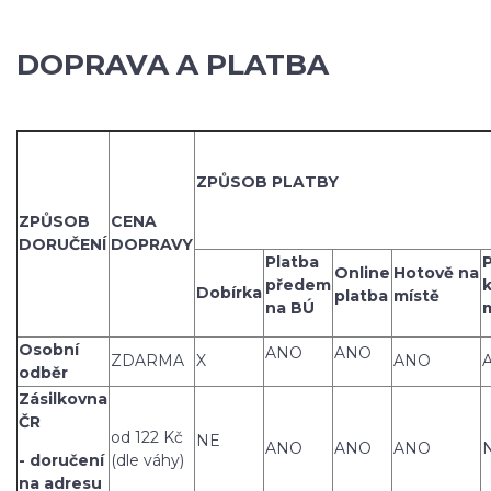
DOPRAVA A PLATBA
ZPŮSOB PLATBY
ZPŮSOB
CENA
DORUČENÍ
DOPRAVY
Platba
Online
Hotově
na
předem
Dobírka
platba
místě
na BÚ
Osobní
ANO
ANO
ZDARMA
X
ANO
odběr
Zásilkovna
ČR
od 122 Kč
NE
ANO
ANO
ANO
- doručení
(dle váhy)
na adresu