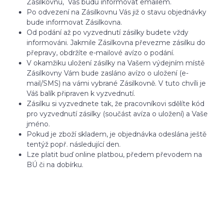
Zásilkovnu, Vás budu informovat emailem.
Po odvezení na Zásilkovnu Vás již o stavu objednávky
bude informovat Zásilkovna.
Od podání až po vyzvednutí zásilky budete vždy
informováni. Jakmile Zásilkovna převezme zásilku do
přepravy, obdržíte e-mailové avízo o podání.
V okamžiku uložení zásilky na Vašem výdejním místě
Zásilkovny Vám bude zasláno avízo o uložení (e-
mail/SMS) na vámi vybrané Zásilkovně. V tuto chvíli je
Váš balík připraven k vyzvednutí.
Zásilku si vyzvednete tak, že pracovníkovi sdělíte kód
pro vyzvednutí zásilky (součást avíza o uložení) a Vaše
jméno.
Pokud je zboží skladem, je objednávka odeslána ještě
tentýž popř. následující den.
Lze platit buď online platbou, předem převodem na
BÚ či na dobírku.