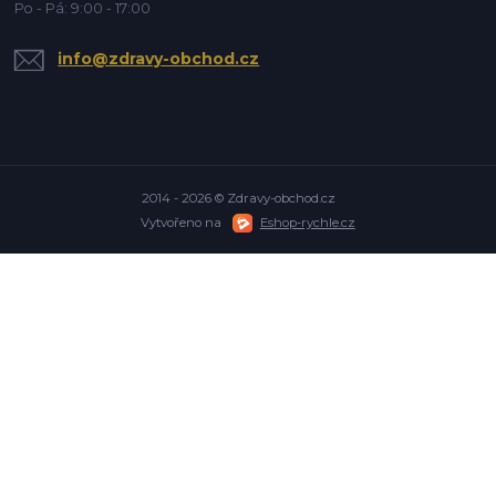
Po - Pá: 9:00 - 17:00
info@zdravy-obchod.cz
2014 - 2026 © Zdravy-obchod.cz
Vytvořeno na
Eshop-rychle.cz