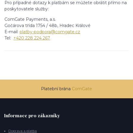
Pro případné dotazy k platbám se můžete obrátit přímo na
poskytovatele služby:
ComGate Payments, a.s.
Gočárova třída 1754 / 48b, Hradec Králové
E-mail:
platby-podpora@comgate.cz
Tel:
+420 228 224 267
Platební brána
ComGate
Informace pro zákazníky
Doprava a platba