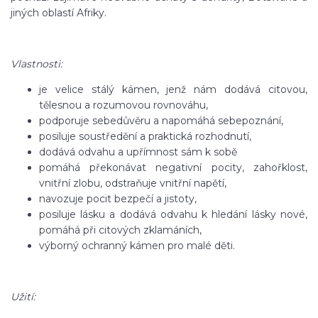
jiných oblastí Afriky.
Vlastnosti:
je velice stálý kámen, jenž nám dodává citovou,
tělesnou a rozumovou rovnováhu,
podporuje sebedůvěru a napomáhá sebepoznání,
posiluje soustředění a praktická rozhodnutí,
dodává odvahu a upřímnost sám k sobě
pomáhá překonávat negativní pocity, zahořklost,
vnitřní zlobu, odstraňuje vnitřní napětí,
navozuje pocit bezpečí a jistoty,
posiluje lásku a dodává odvahu k hledání lásky nové,
pomáhá při citových zklamáních,
výborný ochranný kámen pro malé děti.
Užití: