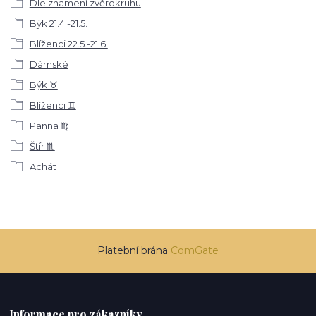
Dle znamení zvěrokruhu
Býk 21.4.-21.5.
Blíženci 22.5.-21.6.
Dámské
Býk ♉
Blíženci ♊
Panna ♍
Štír ♏
Achát
Platební brána
ComGate
Informace pro zákazníky