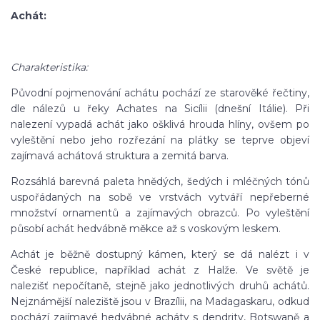
Achát:
Charakteristika:
Původní pojmenování achátu pochází ze starověké řečtiny,
dle nálezů u řeky Achates na Sicílii (dnešní Itálie). Při
nalezení vypadá achát jako ošklivá hrouda hlíny, ovšem po
vyleštění nebo jeho rozřezání na plátky se teprve objeví
zajímavá achátová struktura a zemitá barva.
Rozsáhlá barevná paleta hnědých, šedých i mléčných tónů
uspořádaných na sobě ve vrstvách vytváří nepřeberné
množství ornamentů a zajímavých obrazců. Po vyleštění
působí achát hedvábně měkce až s voskovým leskem.
Achát je běžně dostupný kámen, který se dá nalézt i v
České republice, například achát z Halže. Ve světě je
nalezišť nepočítaně, stejně jako jednotlivých druhů achátů.
Nejznámější naleziště jsou v Brazílii, na Madagaskaru, odkud
pochází zajímavé hedvábné acháty s dendrity, Botswaně a