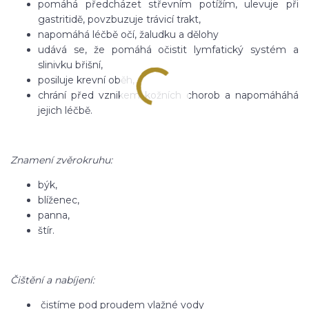
pomáhá předcházet střevním potížím, ulevuje při
gastritidě, povzbuzuje trávicí trakt,
napomáhá léčbě očí, žaludku a dělohy
udává se, že pomáhá očistit lymfatický systém a
slinivku břišní,
posiluje krevní oběh,
chrání před vznikem kožních chorob a napomáháhá
jejich léčbě.
Znamení zvěrokruhu:
býk,
blíženec,
panna,
štír.
Čištění a nabíjení:
čistíme pod proudem vlažné vody