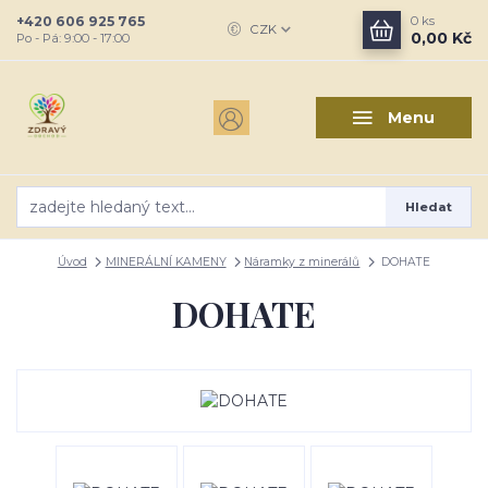
+420 606 925 765
0
ks
CZK
0,00 Kč
Po - Pá: 9:00 - 17:00
Menu
Hledat
Úvod
MINERÁLNÍ KAMENY
Náramky z minerálů
DOHATE
DOHATE