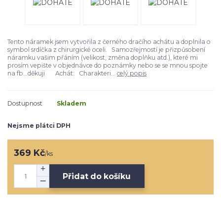
Tento náramek jsem vytvořila z černého dračího achátu a doplnila o
symbol srdíčka z chirurgické oceli. Samozřejmostí je přizpůsobení
náramku vašim přáním (velikost, změna doplňku atd.), které mi
prosím vepište v objednávce do poznámky nebo se se mnou spojte
na fb...děkuji Achát: Charakteri...
celý popis
Dostupnost
Skladem
Nejsme plátci DPH
369 Kč
/
ks
Přidat do košíku