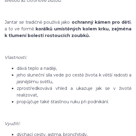
světlou až citrónově žlutou.
Jantar se tradičně používá jako
ochranný kámen pro děti
,
a to ve formě
korálků umístěných kolem krku, zejména
k tlumení bolesti rostoucích zoubků.
Vlastnosti:
dává teplo a naději,
jeho sluneční síla vede po cestě života k větší radosti a
jasnějšímu světlu,
zprostředkovává vhled a ukazuje jak se v životě
realizovat,
propůjčuje také šťastnou ruku při podnikání.
Využití:
dýchací cesty, astma, bronchitidy,