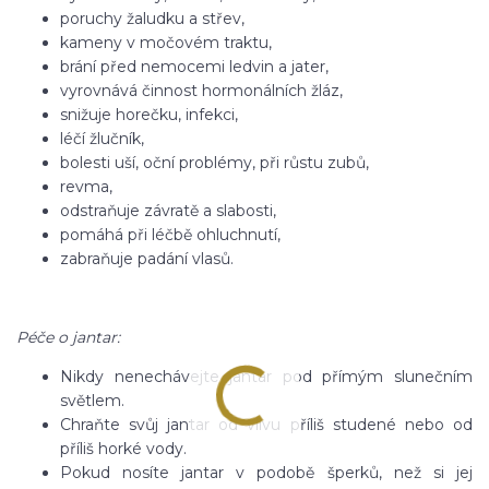
poruchy žaludku a střev,
kameny v močovém traktu,
brání před nemocemi ledvin a jater,
vyrovnává činnost hormonálních žláz,
snižuje horečku, infekci,
léčí žlučník,
bolesti uší, oční problémy, při růstu zubů,
revma,
odstraňuje závratě a slabosti,
pomáhá při léčbě ohluchnutí,
zabraňuje padání vlasů.
Péče o jantar:
Nikdy nenechávejte jantar pod přímým slunečním
světlem.
Chraňte svůj jantar od vlivu příliš studené nebo od
příliš horké vody.
Pokud nosíte jantar v podobě šperků, než si jej