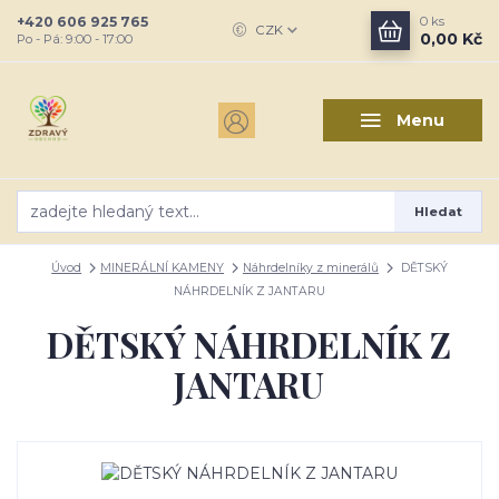
+420 606 925 765
0
ks
CZK
0,00 Kč
Po - Pá: 9:00 - 17:00
Menu
Hledat
Úvod
MINERÁLNÍ KAMENY
Náhrdelníky z minerálů
DĚTSKÝ
NÁHRDELNÍK Z JANTARU
DĚTSKÝ NÁHRDELNÍK Z
JANTARU