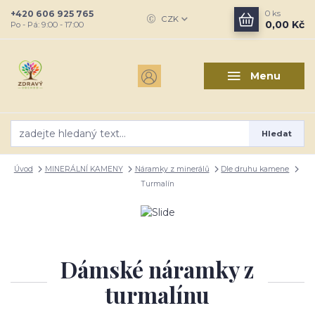
+420 606 925 765
0
ks
CZK
0,00 Kč
Po - Pá: 9:00 - 17:00
Menu
Hledat
Úvod
MINERÁLNÍ KAMENY
Náramky z minerálů
Dle druhu kamene
Turmalín
Dámské náramky z
turmalínu