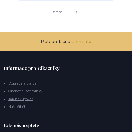
strana
z 1
Platební brána
ComGate
Informace pro zákazníky
Doprava a platba
Obchodní podmínky
Jak nakupovat
Náš příběh
Kde nás najdete