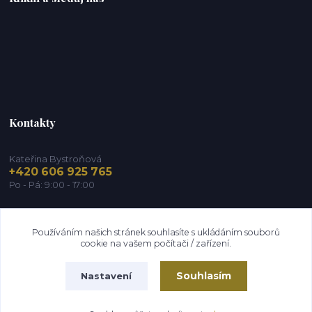
Kontakty
Kateřina Bystroňová
+420 606 925 765
Po - Pá: 9:00 - 17:00
info@zdravy-obchod.cz
Používáním našich stránek souhlasíte s ukládáním souborů
cookie na vašem počítači / zařízení.
Souhlasím
Nastavení
2014 - 2026 © Zdravy-obchod.cz