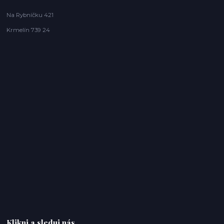
Na Rybníčku 421
Krmelín 739 24
Klikni a sleduj nás