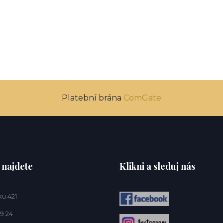
Platební brána
ComGate
 najdete
Klikni a sleduj nás
u 421
9 24