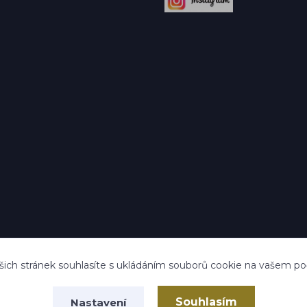
ich stránek souhlasíte s ukládáním souborů cookie na vašem počít
Souhlasím
Nastavení