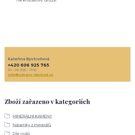
na křišťálové drúze.
Kateřina Bystroňová
+420 606 925 765
Po - Pá: 9:00 - 17:00
info@zdravy-obchod.cz
Zboží zařazeno v kategoriích
MINERÁLNÍ KAMENY
Náramky z minerálů
Dle rodů