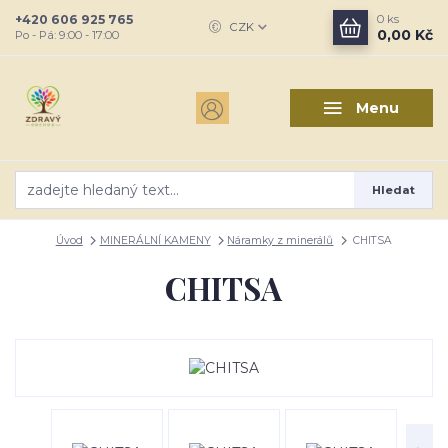
+420 606 925 765
0
ks
CZK
0,00 Kč
Po - Pá: 9:00 - 17:00
Menu
Hledat
Úvod
MINERÁLNÍ KAMENY
Náramky z minerálů
CHITSA
CHITSA