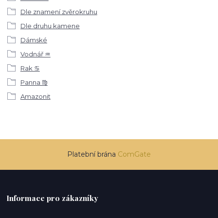
Dle znamení zvěrokruhu
Dle druhu kamene
Dámské
Vodnář ♒
Rak ♋
Panna ♍
Amazonit
Platební brána
ComGate
Informace pro zákazníky