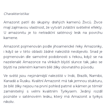
Charakteristika:
Amazonit patří do skupiny drahých kamenů Živců. Živce
mají zajímavou vlastnost, že vytváří zvláštní světelné efekty.
U amazonitu je to netradiční saténový lesk na povrchu
kamene.
Amazonit pojmenován podle jihoamerické řeky Amazonky,
i když se v této oblasti žádné naleziště neobjevilo. Snad je
pojmenován dle samotné podobnosti s řekou, když se na
nazelenalé Amazonce na vlnkách blyští slunce tak, jako se
blyští na zeleném kameni bílé žilky olovnatého původu.
Ve světě jsou nejznámější naleziště v Indii, Brazílii, Namibii,
Kanadě a Rusku. Kvalitní Amazonit má tak jemnou stukturu,
že bílé žilky nejsou na první pohled patrné a kámen je téměř
zaměnitelný s velmi kvalitním Tyrkysem. Jediný rozdíl
poznáte v saténovém lesku, který má Amazonit a tyrkys
nikoliv.