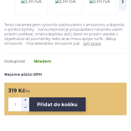
Tento náramek jsem vytvořila vystínováním z amazonitu a doplnila
o symbol kytičky. Samozřejmostí je přizpůsobení náramku vašim
přáním (velikost, změna doplňku atd.), které mi prosím vepište v
objednávce do poznámky nebo se se mnou spojte na fb...děkuji
Amazonit: Charakteristika: Amazonit pat...
celý popis
Dostupnost
Skladem
Nejsme plátci DPH
319 Kč
/
ks
Přidat do košíku