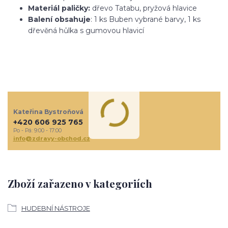
Materiál paličky:
dřevo Tatabu, pryžová hlavice
Balení obsahuje
: 1 ks Buben vybrané barvy, 1 ks
dřevěná hůlka s gumovou hlavicí
Kateřina Bystroňová
+420 606 925 765
Po - Pá: 9:00 - 17:00
info@zdravy-obchod.cz
Zboží zařazeno v kategoriích
HUDEBNÍ NÁSTROJE