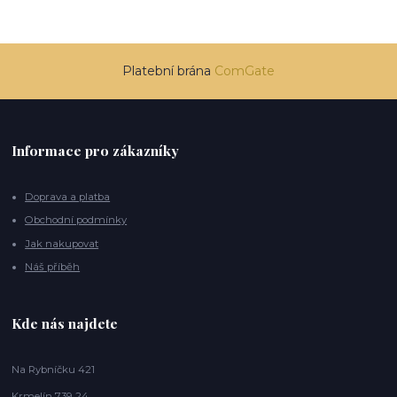
Platební brána
ComGate
Informace pro zákazníky
Doprava a platba
Obchodní podmínky
Jak nakupovat
Náš příběh
Kde nás najdete
Na Rybníčku 421
Krmelín 739 24