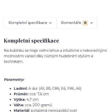
Kompletní specifikace
Komentáře
0
Kompletní specifikace
Na bubínku se hraje velmi lehce a intuitivně s nekonečnými
možnostmi variací díky různým hudebním stylům a
technikám.
Parametry:
Ladění:
A dur (A5, B5, C#6, E6, F#6, A6)
Průměr:
cca. 7,6 cm
Výška:
4,7 cm
Váha:
cca. 200 gramů
Materiál
: potažená nerezavějící ocel