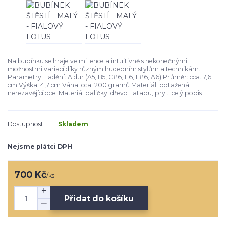
Na bubínku se hraje velmi lehce a intuitivně s nekonečnými
možnostmi variací díky různým hudebním stylům a technikám.
Parametry: Ladění: A dur (A5, B5, C#6, E6, F#6, A6) Průměr: cca. 7,6
cm Výška: 4,7 cm Váha: cca. 200 gramů Materiál: potažená
nerezavějící ocel Materiál paličky: dřevo Tatabu, pry...
celý popis
Dostupnost
Skladem
Nejsme plátci DPH
700 Kč
/
ks
Přidat do košíku