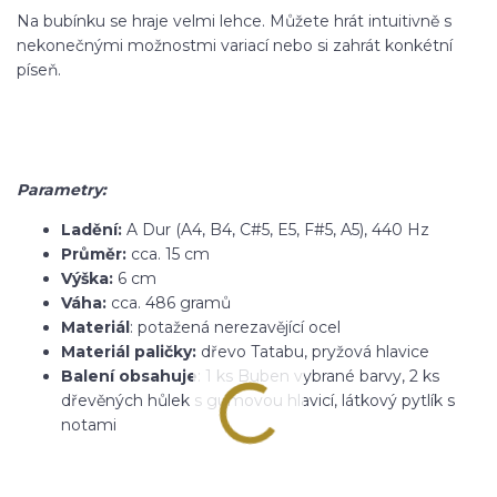
Na bubínku se hraje velmi lehce. Můžete hrát intuitivně s
nekonečnými možnostmi variací nebo si zahrát konkétní
píseň.
Parametry:
Ladění:
A Dur (A4, B4, C#5, E5, F#5, A5), 440 Hz
Průměr:
cca. 15 cm
Výška:
6 cm
Váha:
cca. 486 gramů
Materiál
: potažená nerezavějící ocel
Materiál paličky:
dřevo Tatabu, pryžová hlavice
Balení obsahuje
: 1 ks Buben vybrané barvy, 2 ks
dřevěných hůlek s gumovou hlavicí, látkový pytlík s
notami