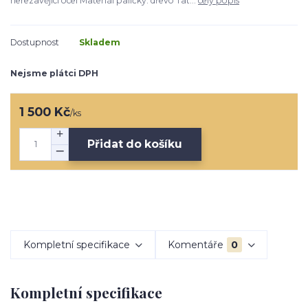
nerezavějící ocel Materiál paličky: dřevo Tat...
celý popis
Dostupnost
Skladem
Nejsme plátci DPH
1 500 Kč
/
ks
Přidat do košíku
Kompletní specifikace
Komentáře
0
Kompletní specifikace