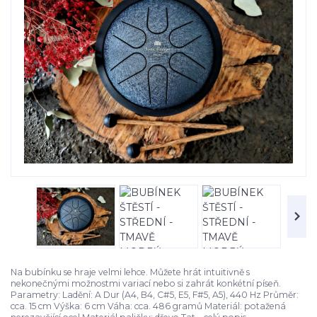
Na bubínku se hraje velmi lehce. Můžete hrát intuitivně s
nekonečnými možnostmi variací nebo si zahrát konkétní píseň.
Parametry: Ladění: A Dur (A4, B4, C#5, E5, F#5, A5), 440 Hz Průměr:
cca. 15 cm Výška: 6 cm Váha: cca. 486 gramů Materiál: potažená