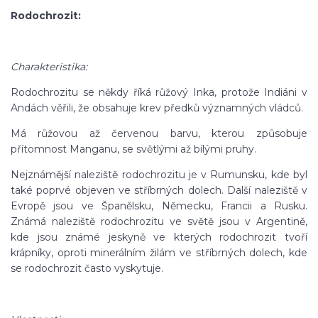
Rodochrozit:
Charakteristika:
Rodochrozitu se někdy říká růžový Inka, protože Indiáni v
Andách věřili, že obsahuje krev předků významných vládců.
Má růžovou až červenou barvu, kterou způsobuje
přítomnost Manganu, se světlými až bílými pruhy.
Nejznámější naleziště rodochrozitu je v Rumunsku, kde byl
také poprvé objeven ve stříbrných dolech. Další naleziště v
Evropě jsou ve Španělsku, Německu, Francii a Rusku.
Známá naleziště rodochrozitu ve světě jsou v Argentině,
kde jsou známé jeskyně ve kterých rodochrozit tvoří
krápníky, oproti minerálním žilám ve stříbrných dolech, kde
se rodochrozit často vyskytuje.