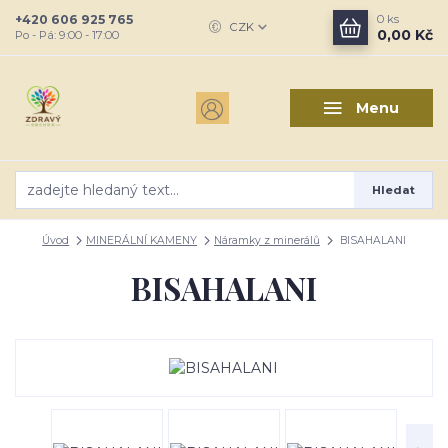
+420 606 925 765
0
ks
CZK
0,00 Kč
Po - Pá: 9:00 - 17:00
Menu
Hledat
Úvod
MINERÁLNÍ KAMENY
Náramky z minerálů
BISAHALANI
BISAHALANI