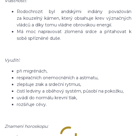
Vlastnosti:
Rodochrozit byl andskými indiány považován
za kouzelný kámen, který obsahuje krev význačných
vládců a díky tomu vládne obrovskou energií.
Má moc napravovat zlomená srdce a přitahovat k
sobě spřízněné duše.
Využití:
při migrénách,
respiračních onemocněních a astmatu,
zlepšuje zrak a srdeční rytmus,
čistí ledviny a oběhový systém, působí na pokožku,
uvádí do normálu krevní tlak,
rozšiřuje cévy.
Znamení horoskopu: