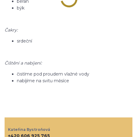
beran
býk
Čakry:
srdeční
Čištění a nabíjení:
čistíme pod proudem vlažné vody
nabíjíme na svitu měsíce
Kateřina Bystroňová
+420 606 925 765