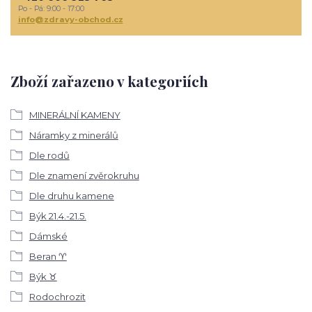
Po - Pá: 9:00 - 17:00
info@zdravy-obchod.cz
Zboží zařazeno v kategoriích
MINERÁLNÍ KAMENY
Náramky z minerálů
Dle rodů
Dle znamení zvěrokruhu
Dle druhu kamene
Býk 21.4.-21.5.
Dámské
Beran ♈
Býk ♉
Rodochrozit