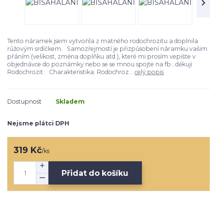
Tento náramek jsem vytvořila z matného rodochrozitu a doplnila
růžovým srdíčkem. Samozřejmostí je přizpůsobení náramku vašim
přáním (velikost, změna doplňku atd.), které mi prosím vepište v
objednávce do poznámky nebo se se mnou spojte na fb...děkuji
Rodochrozit: Charakteristika: Rodochroz...
celý popis
Dostupnost
Skladem
Nejsme plátci DPH
319 Kč
/
ks
Přidat do košíku