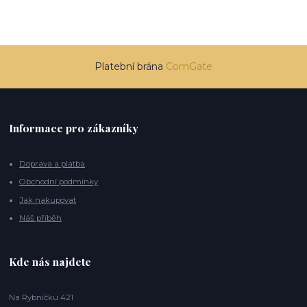
Platební brána
ComGate
Informace pro zákazníky
Doprava a platba
Obchodní podmínky
Jak nakupovat
Náš příběh
Kde nás najdete
Na Rybníčku 421