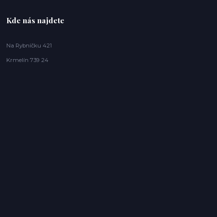
Kde nás najdete
Na Rybníčku 421
Krmelín 739 24