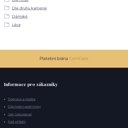
Dle druhu kamene
Dámské
Láva
Platební brána
ComGate
Informace pro zákazníky
Doprava a platba
Obchodní podmínky
Jak nakupovat
Náš příběh