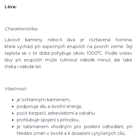
Láva:
Charakteristika:
Lávové kameny nebo-li láva je roztavená hornina,
která vychází při sopečných erupcích na povrch země. Její
teplota se v té době pohybuje okolo 1000⁰C. Podle vrstev
lávy při erupcích může tuhnout několik minut, ale také
třeba i několik let.
Vlastnosti:
je ochranným kamenem,
podporuje sílu a životní energii,
pocit bezpečí, sebevědomí a odvahu
prohlubuje spojení s přírodou,
je talismanem vhodným pro posílení odhodlání, při
hledání změn v životě a k dosažení vytyčených cílů,