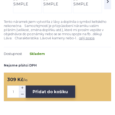
Tento náramek jsem vytvořila z lávy a doplnila o symbol keltského
nekonečna. Samozřejmostí je přizpůsobení náramku vašim
přáním (velikost, změna doplňku atd.), které mi prosím vepište v
objednávce do poznámky nebo se se mnou spojte na fb...děkuji
Láva: Charakteristika: Lávové kameny nebo-l...
celý popis
Dostupnost
Skladem
Nejsme plátci DPH
309 Kč
/
ks
Přidat do košíku