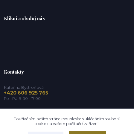
Klikni a sleduj nás
Kontakty
Kateřina Bystroňová
+420 606 925 765
Po - Pá: 9:00 - 17:00
info@zdravy-obchod.cz
Používáním našich stránek souhlasíte s ukládáním souborů
cookie na vašem počítači / zařízení.