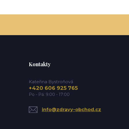
Kontakty
Kateřina Bystroňová
+420 606 925 765
Po - Pá: 9:00 - 17:00
info@zdravy-obchod.cz