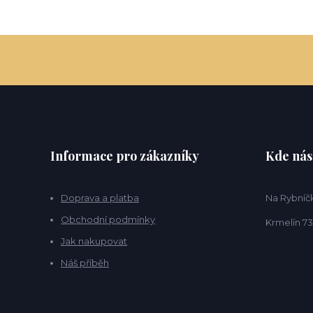
Informace pro zákazníky
Kde nás
Doprava a platba
Na Rybníčk
Obchodní podmínky
Krmelín 73
Jak nakupovat
Náš příběh