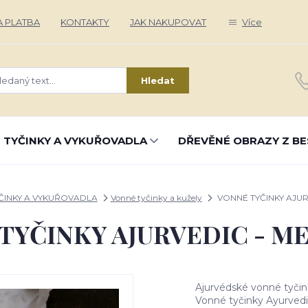
 PLATBA
KONTAKTY
JAK NAKUPOVAT
Více
Hledat
 TYČINKY A VYKUŘOVADLA
DŘEVĚNÉ OBRAZY Z BE
ČINKY A VYKUŘOVADLA
Vonné tyčinky a kužely
VONNÉ TYČINKY AJUR
TYČINKY AJURVEDIC - M
Ajurvédské vonné tyči
Vonné tyčinky Ayurvedic