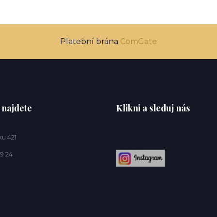
Platební brána
ComGate
 najdete
Klikni a sleduj nás
u 421
9 24