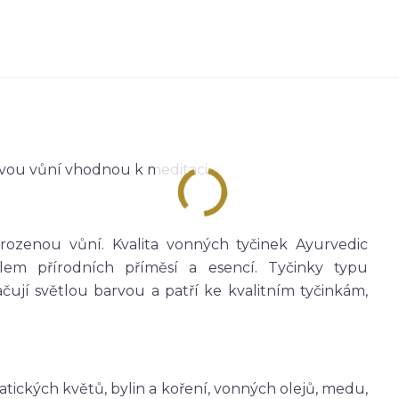
ovou vůní vhodnou k meditaci.
irozenou vůní. Kvalita vonných tyčinek Ayurvedic
em přírodních příměsí a esencí. Tyčinky typu
ačují světlou barvou a patří ke kvalitním tyčinkám,
tických květů, bylin a koření, vonných olejů, medu,