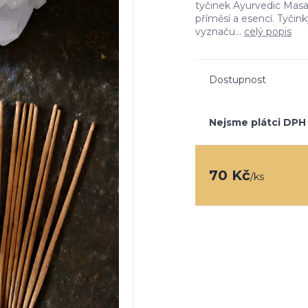
tyčinek Ayurvedic Masa
příměsí a esencí. Tyčin
vyznaču...
celý popis
Dostupnost
Nejsme plátci DPH
70 Kč
/
ks