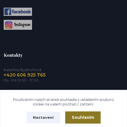
Kontakty
Kateřina Bystroňová
+420 606 925 765
Po - Pá: 9:00 - 17:00
info@zdravy-obchod.cz
Používáním našich stránek souhlasíte s ukládáním souborů
cookie na vašem počítači / zařízení.
Souhlasím
Nastavení