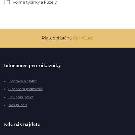
Vonné tyčinky a kužely
Platební brána
ComGate
Informace pro zákazníky
Doprava a platba
Obchodní podmínky
Jak nakupovat
Náš příběh
Kde nás najdete