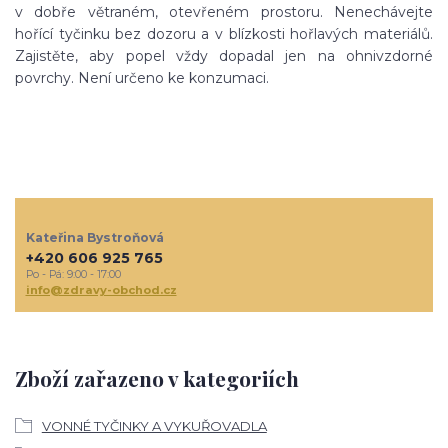
v dobře větraném, otevřeném prostoru. Nenechávejte
hořící tyčinku bez dozoru a v blízkosti hořlavých materiálů.
Zajistěte, aby popel vždy dopadal jen na ohnivzdorné
povrchy. Není určeno ke konzumaci.
Kateřina Bystroňová
+420 606 925 765
Po - Pá: 9:00 - 17:00
info@zdravy-obchod.cz
Zboží zařazeno v kategoriích
VONNÉ TYČINKY A VYKUŘOVADLA