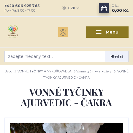
+420 606 925 765
0
ks
CZK
0,00 Kč
Po - Pá: 9:00 - 17:00
Menu
Hledat
Úvod
VONNÉ TYČINKY A VYKUŘOVADLA
Vonné tyčinky a kužely
VONNÉ
TYČINKY AJURVEDIC - ČAKRA
VONNÉ TYČINKY
AJURVEDIC - ČAKRA