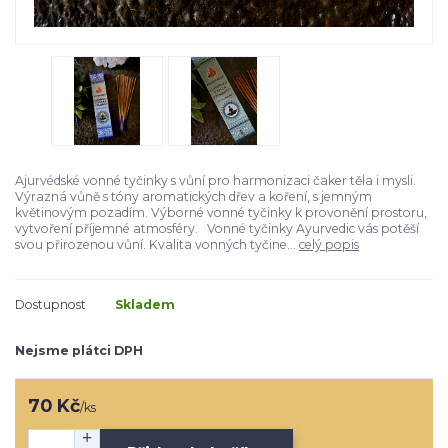
Ajurvédské vonné tyčinky s vůní pro harmonizaci čaker těla i mysli.
Výrazná vůně s tóny aromatických dřev a koření, s jemným
květinovým pozadím. Výborné vonné tyčinky k provonění prostoru,
vytvoření příjemné atmosféry. Vonné tyčinky Ayurvedic vás potěší
svou přirozenou vůní. Kvalita vonných tyčine...
celý popis
Dostupnost
Skladem
Nejsme plátci DPH
70 Kč
/
ks