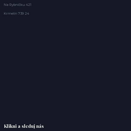
Na Rybníčku 421
Krmelín 739 24
Klikni a sleduj nás