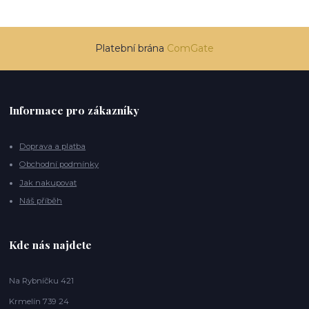
Platební brána
ComGate
Informace pro zákazníky
Doprava a platba
Obchodní podmínky
Jak nakupovat
Náš příběh
Kde nás najdete
Na Rybníčku 421
Krmelín 739 24