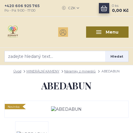
+420 606 925 765
0
ks
CZK
0,00 Kč
Po - Pá: 9:00 - 17:00
Menu
Hledat
Úvod
MINERÁLNÍ KAMENY
Náramky z minerálů
ABEDABUN
ABEDABUN
Novinka