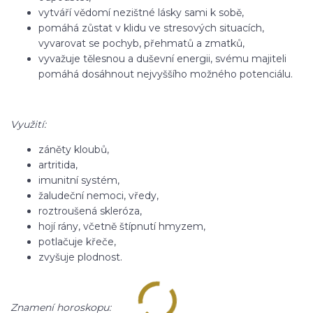
vytváří vědomí nezištné lásky sami k sobě,
pomáhá zůstat v klidu ve stresových situacích,
vyvarovat se pochyb, přehmatů a zmatků,
vyvažuje tělesnou a duševní energii, svému majiteli
pomáhá dosáhnout nejvyššího možného potenciálu.
Využití:
záněty kloubů,
artritida,
imunitní systém,
žaludeční nemoci, vředy,
roztroušená skleróza,
hojí rány, včetně štípnutí hmyzem,
potlačuje křeče,
zvyšuje plodnost.
Znamení horoskopu: