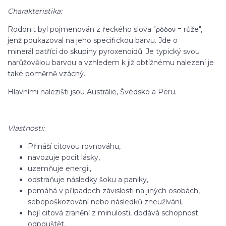
Charakteristika:
Rodonit byl pojmenován z řeckého slova "ρόδον = růže",
jenž poukazoval na jeho specifickou barvu. Jde o
minerál patřící do skupiny pyroxenoidů. Je typický svou
narůžovělou barvou a vzhledem k již obtížnému nalezení je
také poměrně vzácný.
Hlavními nalezišti jsou Austrálie, Švédsko a Peru.
Vlastnosti:
Přináší citovou rovnováhu,
navozuje pocit lásky,
uzemňuje energii,
odstraňuje následky šoku a paniky,
pomáhá v případech závislosti na jiných osobách,
sebepoškozování nebo následků zneužívání,
hojí citová zranění z minulosti, dodává schopnost
odpouštět,