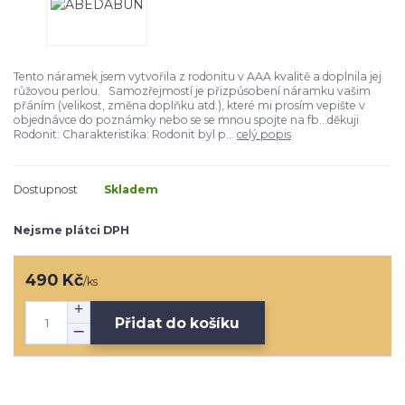
Tento náramek jsem vytvořila z rodonitu v AAA kvalitě a doplnila jej
růžovou perlou. Samozřejmostí je přizpůsobení náramku vašim
přáním (velikost, změna doplňku atd.), které mi prosím vepište v
objednávce do poznámky nebo se se mnou spojte na fb...děkuji
Rodonit: Charakteristika: Rodonit byl p...
celý popis
Dostupnost
Skladem
Nejsme plátci DPH
490 Kč
/
ks
Přidat do košíku