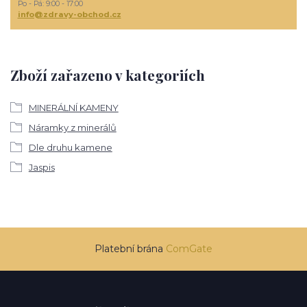
Po - Pá: 9:00 - 17:00
info@zdravy-obchod.cz
Zboží zařazeno v kategoriích
MINERÁLNÍ KAMENY
Náramky z minerálů
Dle druhu kamene
Jaspis
Platební brána
ComGate