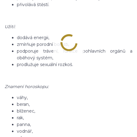
přivolává štěstí.
Užití:
dodává energii,
zmírňuje porodní bolesti,
podporuje trávení, funkce pohlavních orgánů a
oběhový systém,
prodlužuje sexuální rozkoš.
Znamení horoskopu:
váhy,
beran,
blíženec,
rak,
panna,
vodnář,