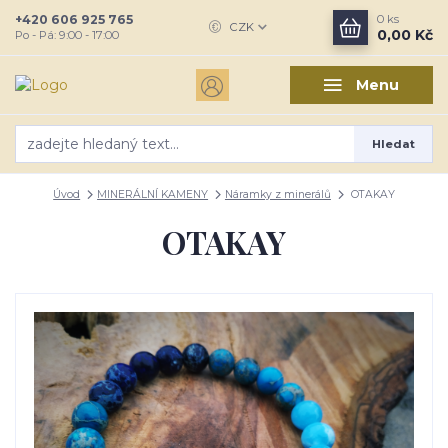
+420 606 925 765
0
ks
CZK
0,00 Kč
Po - Pá: 9:00 - 17:00
Menu
Hledat
Úvod
MINERÁLNÍ KAMENY
Náramky z minerálů
OTAKAY
OTAKAY