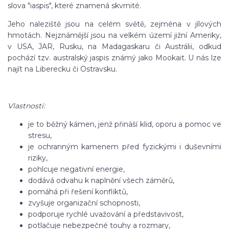
slova "iaspis", které znamená skvrnité
.
Jeho naleziště jsou na celém světě, zejména v jílových
hmotách. Nejznámější jsou na velkém území jižní Ameriky,
v USA, JAR, Rusku, na Madagaskaru či Austrálii, odkud
pochází tzv. australský jaspis známý jako Mookait. U nás lze
najít na Liberecku či Ostravsku.
Vlastnosti:
je to běžný kámen, jenž přináší klid, oporu a pomoc ve
stresu,
je ochranným kamenem před fyzickými i duševními
riziky,
pohlcuje negativní energie,
dodává odvahu k naplnění všech záměrů,
pomáhá při řešení konfliktů,
zvyšuje organizační schopnosti,
podporuje rychlé uvažování a představivost,
potlačuje nebezpečné touhy a rozmary,