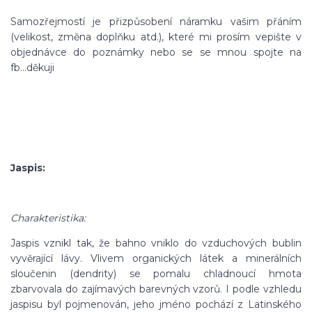
Samozřejmostí je přizpůsobení náramku vašim přáním
(velikost, změna doplňku atd.), které mi prosím vepište v
objednávce do poznámky nebo se se mnou spojte na
fb...děkuji
Jaspis:
Charakteristika:
Jaspis vznikl tak, že bahno vniklo do vzduchových bublin
vyvěrající lávy. Vlivem organických látek a minerálních
sloučenin (dendrity) se pomalu chladnoucí hmota
zbarvovala do zajímavých barevných vzorů. I podle vzhledu
jaspisu byl pojmenován, jeho jméno pochází z Latinského