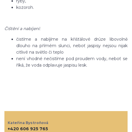
ryby,
kozoroh.
Čištění a nabíjení:
čistíme a nabíjíme na křišťálové drúze libovolně
dlouho na přímém slunci, neboť jaspisy nejsou nijak
citlivé na světlo či teplo
není vhodné nečistíme pod proudem vody, neboť se
říká, že voda odplavuje jaspisu lesk.
Kateřina Bystroňová
+420 606 925 765