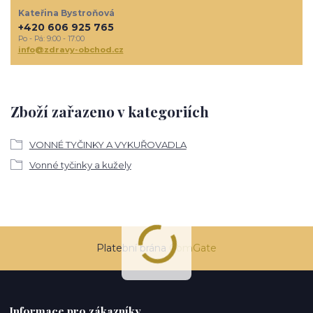
Kateřina Bystroňová
+420 606 925 765
Po - Pá: 9:00 - 17:00
info@zdravy-obchod.cz
Zboží zařazeno v kategoriích
VONNÉ TYČINKY A VYKUŘOVADLA
Vonné tyčinky a kužely
Platební brána
ComGate
Informace pro zákazníky