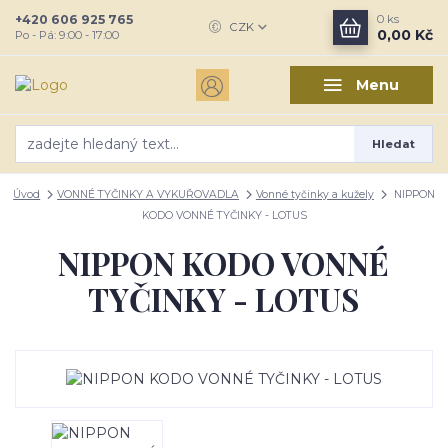
+420 606 925 765
0
ks
CZK
0,00 Kč
Po - Pá: 9:00 - 17:00
Menu
Hledat
Úvod
VONNÉ TYČINKY A VYKUŘOVADLA
Vonné tyčinky a kužely
NIPPON
KODO VONNÉ TYČINKY - LOTUS
NIPPON KODO VONNÉ
TYČINKY - LOTUS