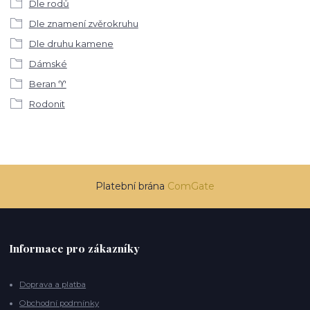
Dle rodů
Dle znamení zvěrokruhu
Dle druhu kamene
Dámské
Beran ♈
Rodonit
Platební brána
ComGate
Informace pro zákazníky
Doprava a platba
Obchodní podmínky