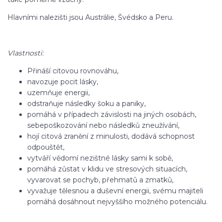
Hlavními nalezišti jsou Austrálie, Švédsko a Peru.
Vlastnosti:
Přináší citovou rovnováhu,
navozuje pocit lásky,
uzemňuje energii,
odstraňuje následky šoku a paniky,
pomáhá v případech závislosti na jiných osobách,
sebepoškozování nebo následků zneužívání,
hojí citová zranění z minulosti, dodává schopnost
odpouštět,
vytváří vědomí nezištné lásky sami k sobě,
pomáhá zůstat v klidu ve stresových situacích,
vyvarovat se pochyb, přehmatů a zmatků,
vyvažuje tělesnou a duševní energii, svému majiteli
pomáhá dosáhnout nejvyššího možného potenciálu.