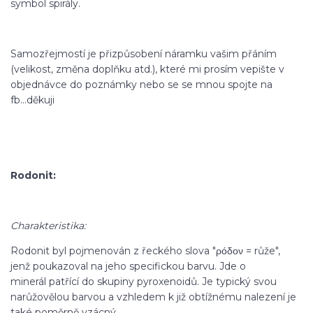
symbol spirály.
Samozřejmostí je přizpůsobení náramku vašim přáním
(velikost, změna doplňku atd.), které mi prosím vepište v
objednávce do poznámky nebo se se mnou spojte na
fb...děkuji
Rodonit:
Charakteristika:
Rodonit byl pojmenován z řeckého slova "ρόδον = růže",
jenž poukazoval na jeho specifickou barvu. Jde o
minerál patřící do skupiny pyroxenoidů. Je typický svou
narůžovělou barvou a vzhledem k již obtížnému nalezení je
také poměrně vzácný.