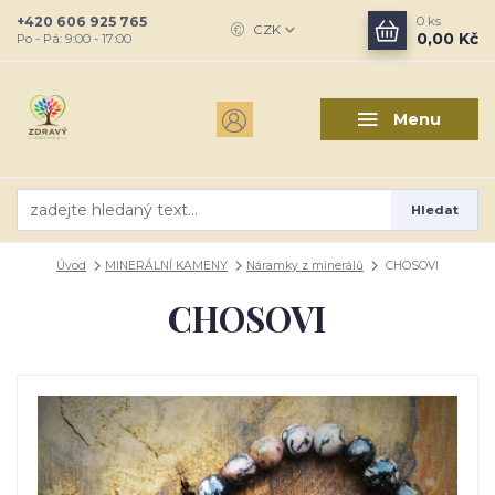
+420 606 925 765
0
ks
CZK
0,00 Kč
Po - Pá: 9:00 - 17:00
Menu
Hledat
Úvod
MINERÁLNÍ KAMENY
Náramky z minerálů
CHOSOVI
CHOSOVI