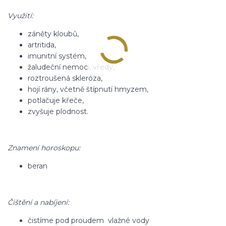
Využití:
záněty kloubů,
artritida,
imunitní systém,
žaludeční nemoci, vředy,
roztroušená skleróza,
hojí rány, včetně štípnutí hmyzem,
potlačuje křeče,
zvyšuje plodnost.
Znamení horoskopu:
beran
Čištění a nabíjení:
čistíme pod proudem vlažné vody